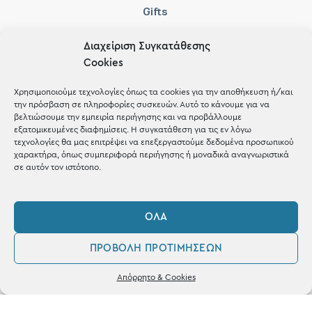
Gifts
Μέχρι 30€
Διαχείριση Συγκατάθεσης
Blog
Cookies
Shop the look
Χρησιμοποιούμε τεχνολογίες όπως τα cookies για την αποθήκευση ή/και
την πρόσβαση σε πληροφορίες συσκευών. Αυτό το κάνουμε για να
βελτιώσουμε την εμπειρία περιήγησης και να προβάλλουμε
εξατομικευμένες διαφημίσεις. Η συγκατάθεση για τις εν λόγω
τεχνολογίες θα μας επιτρέψει να επεξεργαστούμε δεδομένα προσωπικού
χαρακτήρα, όπως συμπεριφορά περιήγησης ή μοναδικά αναγνωριστικά
σε αυτόν τον ιστότοπο.
ΚΑΤΑΣΤΗΜΑ
Σταθά 17, 38221 Βόλος
ΌΛΑ
2421 217300
ΠΡΟΒΟΛΉ ΠΡΟΤΙΜΉΣΕΩΝ
Δευ / Τετ / Σαβ: 09:00 - 15:00
0
Τριτ / Πεμ / Παρ: 09:00 - 21:00
Απόρρητο & Cookies
Λογαριασμός
Φίλτρα
Αγαπημένα