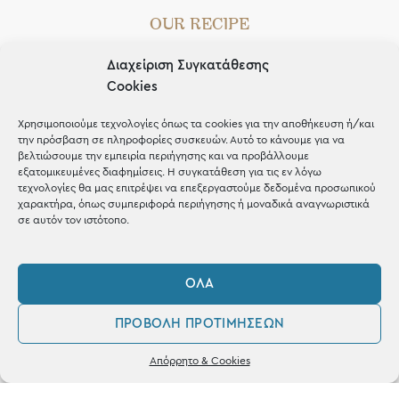
OUR RECIPE
Gifts
Διαχείριση Συγκατάθεσης
Cookies
Μέχρι 30€
Blog
Χρησιμοποιούμε τεχνολογίες όπως τα cookies για την αποθήκευση ή/και
την πρόσβαση σε πληροφορίες συσκευών. Αυτό το κάνουμε για να
Shop the look
βελτιώσουμε την εμπειρία περιήγησης και να προβάλλουμε
εξατομικευμένες διαφημίσεις. Η συγκατάθεση για τις εν λόγω
τεχνολογίες θα μας επιτρέψει να επεξεργαστούμε δεδομένα προσωπικού
χαρακτήρα, όπως συμπεριφορά περιήγησης ή μοναδικά αναγνωριστικά
σε αυτόν τον ιστότοπο.
ΚΑΤΑΣΤΗΜΑ
ΌΛΑ
Σταθά 17, 38221 Βόλος
ΠΡΟΒΟΛΉ ΠΡΟΤΙΜΉΣΕΩΝ
2421 217300
0
Απόρρητο & Cookies
Δευ / Τετ / Σαβ: 09:00 - 15:00
Λογαριασμός
Αγαπημένα