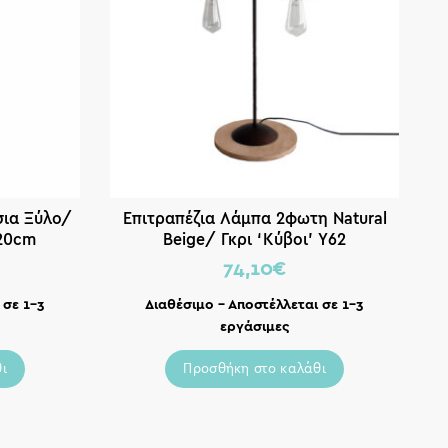
σια Ξύλο/
Επιτραπέζια Λάμπα 2φωτη Natural
120cm
Beige/ Γκρι ‘Κύβοι’ Υ62
74,10
€
 σε 1-3
Διαθέσιμο – Αποστέλλεται σε 1-3
Κα
εργάσιμες
ι
Προσθήκη στο καλάθι