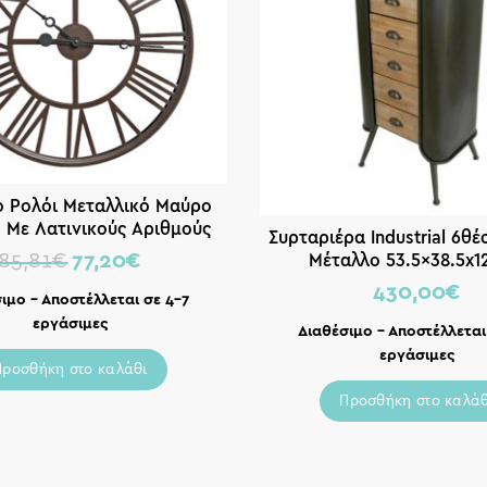
ιο Ρολόι Μεταλλικό Μαύρο
’ Με Λατινικούς Αριθμούς
Συρταριέρα Industrial 6θέ
Δ63
Μέταλλο 53.5×38.5x
85,81
€
77,20
€
430,00
€
ιμο – Αποστέλλεται σε 4-7
εργάσιμες
Διαθέσιμο – Αποστέλλεται
εργάσιμες
Προσθήκη στο καλάθι
Προσθήκη στο καλάθ