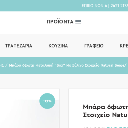
ΕΠΙΚΟΙΝΩΝΙΑ
|
2421 217
ΠΡΟΪΟΝΤΑ
ΤΡΑΠΕΖΑΡΊΑ
ΚΟΥΖΊΝΑ
ΓΡΑΦΕΊΟ
ΚΡ
ΗΣ
Μπάρα 6φωτη Μεταλλική “Box” Με Ξύλινο Στοιχείο Natural Beige
-17%
Μπάρα 6φωτη
Στοιχείο Nat