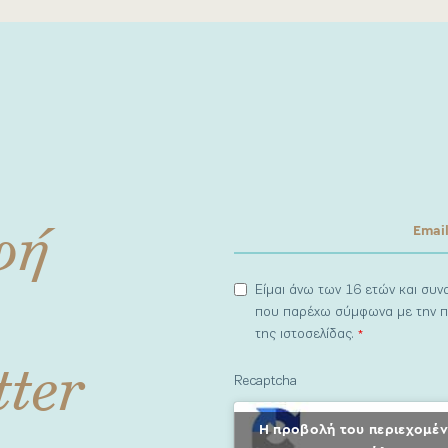
φή
Είμαι άνω των 16 ετών και συ
που παρέχω σύμφωνα με την π
της ιστοσελίδας.
*
tter
Recaptcha
Η προβολή του περιεχομέν