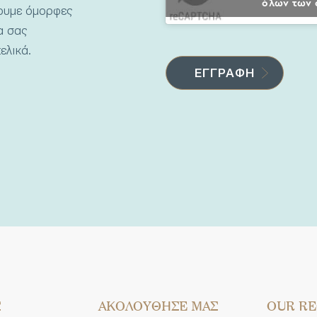
όλων των 
νουμε όμορφες
να σας
ελικά.
Σ
AΚΟΛΟΥΘΗΣΕ ΜΑΣ
OUR RE