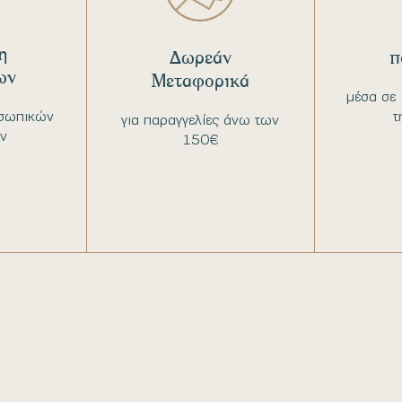
η
Δωρεάν
π
ων
Μεταφορικά
μέσα σε 
σωπικών
τ
για παραγγελίες άνω των
ν
150€