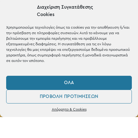
Blog
Διαχείριση Συγκατάθεσης
Cookies
Shop the look
Χρησιμοποιούμε τεχνολογίες όπως τα cookies για την αποθήκευση ή/και
την πρόσβαση σε πληροφορίες συσκευών. Αυτό το κάνουμε για να
βελτιώσουμε την εμπειρία περιήγησης και να προβάλλουμε
εξατομικευμένες διαφημίσεις. Η συγκατάθεση για τις εν λόγω
τεχνολογίες θα μας επιτρέψει να επεξεργαστούμε δεδομένα προσωπικού
ΚΑΤΑΣΤΗΜΑ
χαρακτήρα, όπως συμπεριφορά περιήγησης ή μοναδικά αναγνωριστικά
σε αυτόν τον ιστότοπο.
Σταθά 17, 38221 Βόλος
2421 217300
ΌΛΑ
Δευ / Τετ / Σαβ: 09:00 - 15:00
ΠΡΟΒΟΛΉ ΠΡΟΤΙΜΉΣΕΩΝ
Τριτ / Πεμ / Παρ: 09:00 - 21:00
0
Δεν βρέθηκε κανένα προϊόν που να
Απόρρητο & Cookies
ταιριάζει με την επιλογή σας.
Λογαριασμός
Φίλτρα
Αγαπημένα