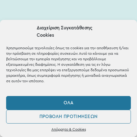
Διαχείριση Συγκατάθεσης
Cookies
Χρησιμοποιούμε τεχνολογίες όπως τα cookies για την αποθήκευση ή/και
την πρόσβαση σε πληροφορίες συσκευών. Αυτό το κάνουμε για να
βελτιώσουμε την εμπειρία περιήγησης και να προβάλλουμε
εξατομικευμένες διαφημίσεις. Η συγκατάθεση για τις εν λόγω
τεχνολογίες θα μας επιτρέψει να επεξεργαστούμε δεδομένα προσωπικού
χαρακτήρα, όπως συμπεριφορά περιήγησης ή μοναδικά αναγνωριστικά
σε αυτόν τον ιστότοπο.
ΌΛΑ
ΠΡΟΒΟΛΉ ΠΡΟΤΙΜΉΣΕΩΝ
0
Είμαι άνω των 16 ετών και συναινώ στη χρήση των
Απόρρητο & Cookies
Λογαριασμός
Αγαπημένα
δεδομένων που παρέχω σύμφωνα με την πολιτική