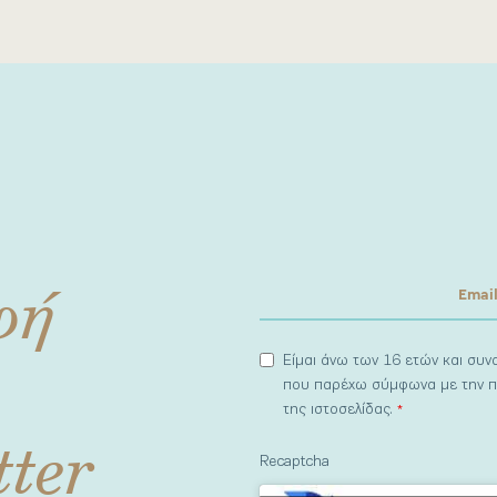
φή
Είμαι άνω των 16 ετών και συ
που παρέχω σύμφωνα με την π
της ιστοσελίδας.
*
tter
Recaptcha