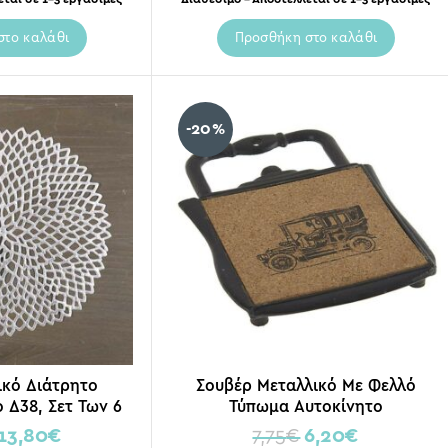
στο καλάθι
Προσθήκη στο καλάθι
-20%
ικό Διάτρητο
Σουβέρ Μεταλλικό Με Φελλό
 Δ38, Σετ Των 6
Τύπωμα Αυτοκίνητο
13,80
€
7,75
€
6,20
€