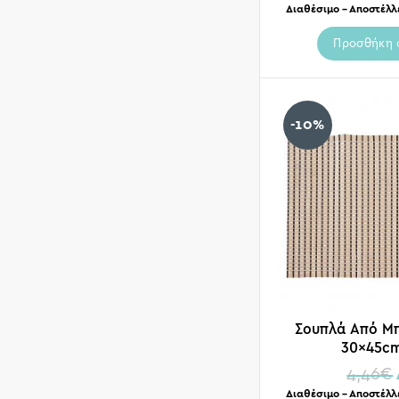
Διαθέσιμο – Αποστέλλ
Προσθήκη 
-10%
Σουπλά Από Μπ
30x45cm
4,46
€
Διαθέσιμο – Αποστέλλ