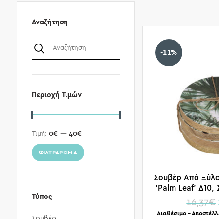
Αναζήτηση
-11%
Περιοχή Τιμών
Τιμή:
0€
—
40€
ΦΙΛΤΡΆΡΙΣΜΑ
Σουβέρ Από Ξύλ
‘Palm Leaf’ Δ10, 
Τύπος
16,37
€
Διαθέσιμο – Αποστέλλ
Σουβέρ