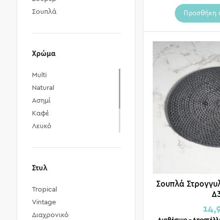
Σουπλά
Προσθήκη 
Χρώμα
Multi
Natural
Ασημί
Καφέ
Λευκό
Μαύρο
Μπεζ
Πράσινο
Στυλ
Σουπλά Στρογγυ
Tropical
Δ
Vintage
14,
Διαχρονικό
Διαθέσιμο – Αποστέλλ