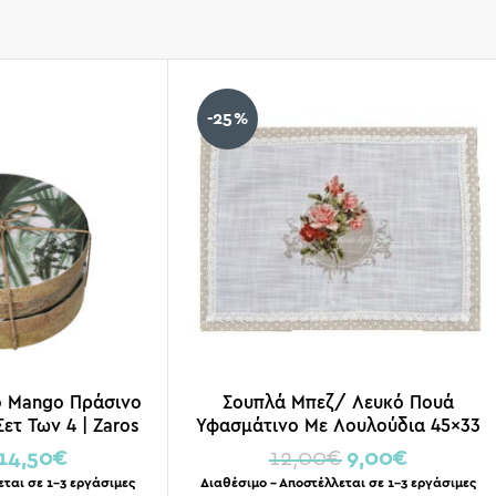
-25%
ο Mango Πράσινο
Σουπλά Μπεζ/ Λευκό Πουά
Σετ Των 4 | Zaros
Υφασμάτινο Με Λουλούδια 45×33
14,50
€
12,00
€
9,00
€
εται σε 1-3 εργάσιμες
Διαθέσιμο – Αποστέλλεται σε 1-3 εργάσιμες