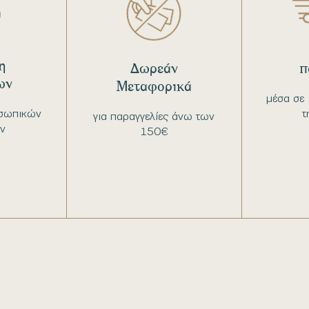
η
Δωρεάν
π
ων
Μεταφορικά
μέσα σε 
σωπικών
τ
για παραγγελίες άνω των
ν
150€