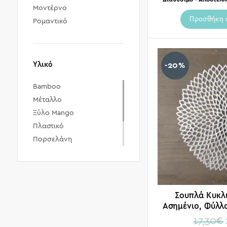
Μοντέρνο
Προσθήκη 
Ρομαντικό
Υλικό
-20%
Bamboo
Μέταλλο
Ξύλο Mango
Πλαστικό
Πορσελάνη
Ρατάν
Ύφασμα
Φελλός
Σουπλά Κυκλ
Ασημένιο, Φύλλο
17,30
€