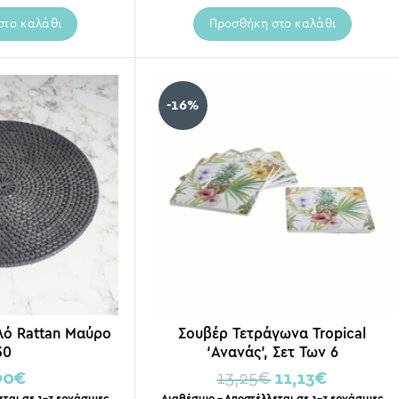
στο καλάθι
Προσθήκη στο καλάθι
-16%
λό Rattan Μαύρο
Σουβέρ Τετράγωνα Tropical
30
‘Ανανάς’, Σετ Των 6
90
€
13,25
€
11,13
€
εται σε 1-3 εργάσιμες
Διαθέσιμο – Αποστέλλεται σε 1-3 εργάσιμες