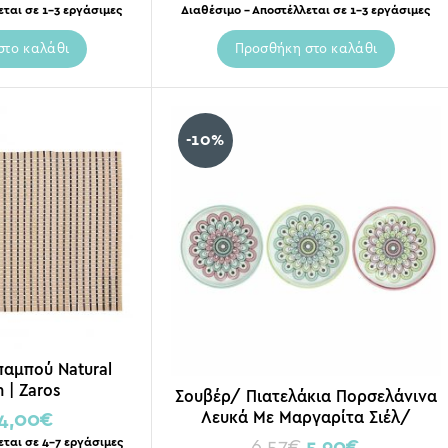
εται σε 1-3 εργάσιμες
Διαθέσιμο – Αποστέλλεται σε 1-3 εργάσιμες
στο καλάθι
Προσθήκη στο καλάθι
-10%
αμπού Natural
 | Zaros
Σουβέρ/ Πιατελάκια Πορσελάνινα
Λευκά Με Μαργαρίτα Σιέλ/
4,00
€
Πράσινο/ Ροζ S, Σετ Των 3
εται σε 4-7 εργάσιμες
6,57
€
5,90
€