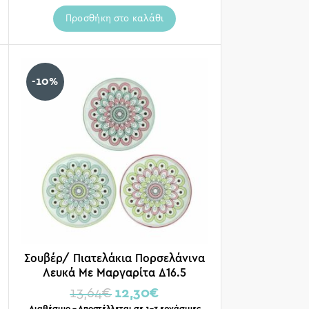
Προσθήκη στο καλάθι
-10%
Σουβέρ/ Πιατελάκια Πορσελάνινα
Λευκά Με Μαργαρίτα Δ16.5
13,64
€
12,30
€
Διαθέσιμο – Αποστέλλεται σε 1-3 εργάσιμες