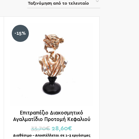
-15%
Επιτραπέζιο Διακοσμητικό
Αγαλματίδιο Προτομή Κεφαλιού
Αριστερά Μεταλλικό Ασημί 27×14
33,70
€
28,60
€
Διαθέσιμο – Αποστέλλεται σε 1-3 εργάσιμες