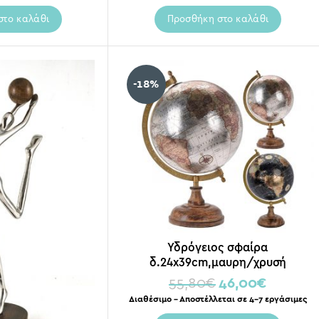
στο καλάθι
Προσθήκη στο καλάθι
-18%
Υδρόγειος σφαίρα
δ.24x39cm,μαυρη/χρυσή
55,80
€
46,00
€
Διαθέσιμο – Αποστέλλεται σε 4-7 εργάσιμες