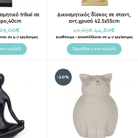
μητικό tribal σε
Δικοσμητικός δίσκος σε σταντ,
ύρο,40cm
αντ.χρυσό 42.5x55cm
29,00
€
49,85
€
44,80
€
εται σε 4-7 εργάσιμες
Διαθέσιμο – Αποστέλλεται σε 4-7 εργάσιμες
στο καλάθι
Προσθήκη στο καλάθι
-10%