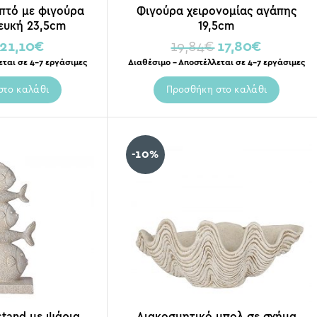
πτό με φιγούρα
Φιγούρα χειρονομίας αγάπης
ευκή 23,5cm
19,5cm
21,10
€
19,84
€
17,80
€
εται σε 4-7 εργάσιμες
Διαθέσιμο – Αποστέλλεται σε 4-7 εργάσιμες
στο καλάθι
Προσθήκη στο καλάθι
-10%
stand με ψάρια
Διακοσμητικό μπολ σε σχήμα