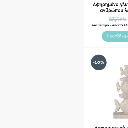
Αφηρημένο γλυ
ανθρώπου λ
23,56
€
Διαθέσιμο – Αποστέλλ
Προσθήκη 
-10%
Διακοσμητικό 