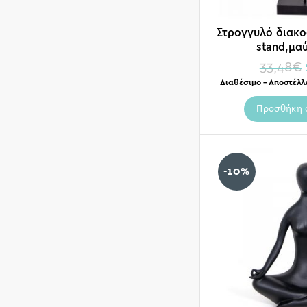
Στρογγυλό διακοσ
stand,μα
33,48
€
Διαθέσιμο – Αποστέλλ
Προσθήκη 
-10%