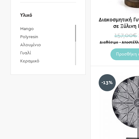
Υλικό
Διακοσμητική Γυ
σε Ξύλινη
Mango
157,00
€
Polyresin
Διαθέσιμο – Αποστέλλ
Αλουμίνιο
Γυαλί
Προσθήκη 
Κεραμικό
Μέταλλο
Ξύλο
-13%
Πολυρητίνη
Πορσελάνη
Πούπουλο
Τσιμέντο
Ύφασμα