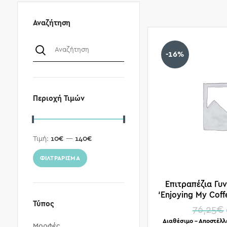
Αναζήτηση
-16%
Περιοχή Τιμών
Τιμή:
10€
—
140€
ΦΙΛΤΡΆΡΙΣΜΑ
Επιτραπέζια Γυ
‘Enjoying My Coffe
Τύπος
76,25
€
Διαθέσιμο – Αποστέλλ
Μορφές