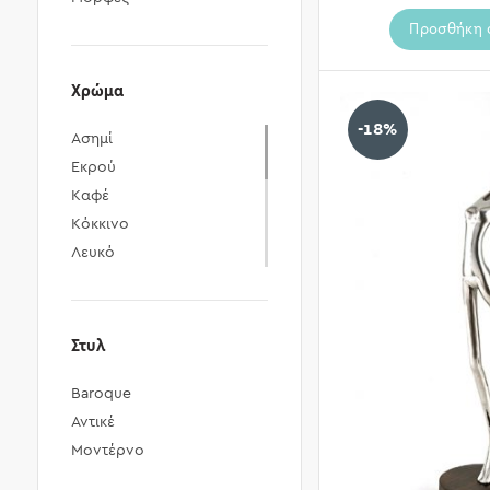
Προσθήκη 
Χρώμα
-18%
Ασημί
Εκρού
Καφέ
Κόκκινο
Λευκό
Λευκό Ιβουάρ
Μαύρο
Μπεζ
Στυλ
Μπλε
Baroque
Πολύχρωμο
Αντικέ
Πράσινο
Μοντέρνο
Χάλκινο
Χρυσό