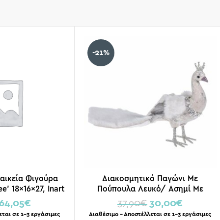
-21%
ναικεία Φιγούρα
Διακοσμητικό Παγώνι Με
e’ 18x16x27, Inart
Πούπουλα Λευκό/ Ασημί Με
Στέμμα 40x12x20cm
64,05
€
37,90
€
30,00
€
εται σε 1-3 εργάσιμες
Διαθέσιμο – Αποστέλλεται σε 1-3 εργάσιμες