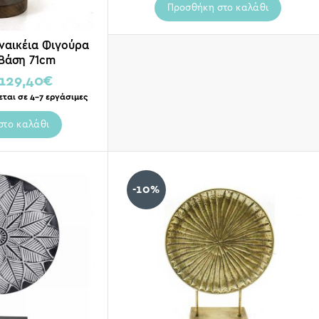
Προσθήκη στο καλάθι
ναικέια Φιγούρα
 Βάση 71cm
129,40
€
εται σε 4-7 εργάσιμες
στο καλάθι
-10%