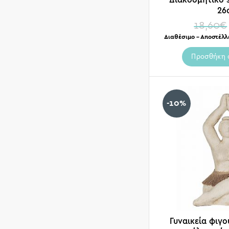
26
18,60
€
Διαθέσιμο – Αποστέλλ
Προσθήκη 
-10%
Γυναικεία φιγ