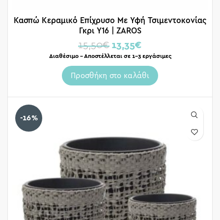
Κασπώ Κεραμικό Επίχρυσο Με Υφή Τσιμεντοκονίας
Γκρι Υ16 | ZAROS
15,50
€
13,35
€
Διαθέσιμο – Αποστέλλεται σε 1-3 εργάσιμες
Προσθήκη στο καλάθι
-16%