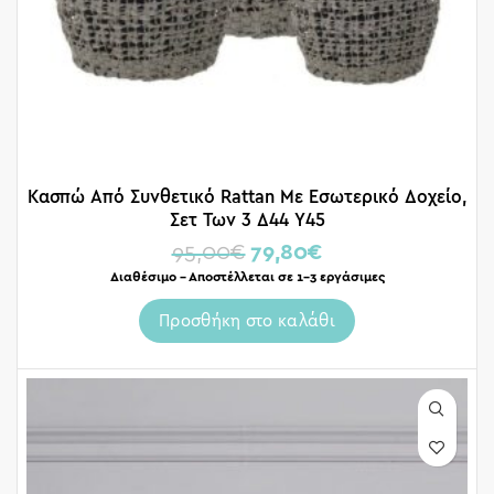
Κασπώ Από Συνθετικό Rattan Με Εσωτερικό Δοχείο,
Σετ Των 3 Δ44 Υ45
95,00
€
79,80
€
Διαθέσιμο – Αποστέλλεται σε 1-3 εργάσιμες
Προσθήκη στο καλάθι