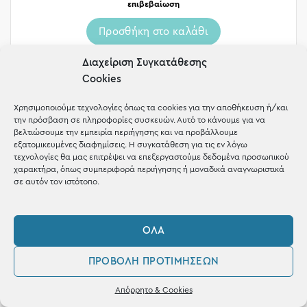
επιβεβαίωση
Προσθήκη στο καλάθι
Διαχείριση Συγκατάθεσης
Cookies
Χρησιμοποιούμε τεχνολογίες όπως τα cookies για την αποθήκευση ή/και
την πρόσβαση σε πληροφορίες συσκευών. Αυτό το κάνουμε για να
βελτιώσουμε την εμπειρία περιήγησης και να προβάλλουμε
εξατομικευμένες διαφημίσεις. Η συγκατάθεση για τις εν λόγω
τεχνολογίες θα μας επιτρέψει να επεξεργαστούμε δεδομένα προσωπικού
χαρακτήρα, όπως συμπεριφορά περιήγησης ή μοναδικά αναγνωριστικά
σε αυτόν τον ιστότοπο.
ΌΛΑ
ΠΡΟΒΟΛΉ ΠΡΟΤΙΜΉΣΕΩΝ
0
Απόρρητο & Cookies
Λογαριασμός
Φίλτρα
Αγαπημένα