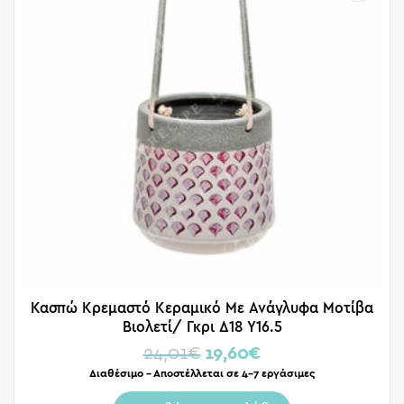
Κασπώ Κρεμαστό Κεραμικό Με Ανάγλυφα Μοτίβα
Βιολετί/ Γκρι Δ18 Υ16.5
24,01
€
19,60
€
Διαθέσιμο – Αποστέλλεται σε 4-7 εργάσιμες