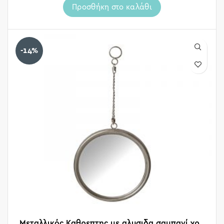
Προσθήκη στο καλάθι
-14%
Μεταλλικός Καθρεπτης με αλυσιδα σαμπανί χρ.,