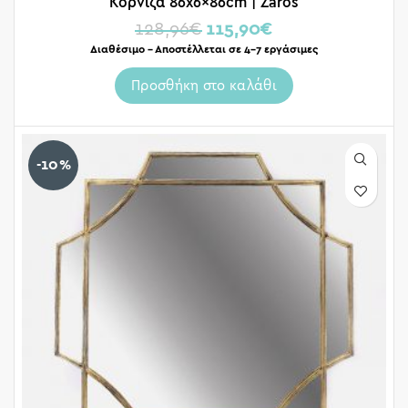
Κορνίζα 86x6x86cm | Zaros
128,96
€
115,90
€
Διαθέσιμο – Αποστέλλεται σε 4-7 εργάσιμες
Προσθήκη στο καλάθι
-10%