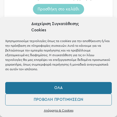
Προσθήκη στο καλάθι
Διαχείριση Συγκατάθεσης
Cookies
-10%
Χρησιμοποιούμε τεχνολογίες όπως τα cookies για την αποθήκευση ή/και
την πρόσβαση σε πληροφορίες συσκευών. Αυτό το κάνουμε για να
βελτιώσουμε την εμπειρία περιήγησης και να προβάλλουμε
εξατομικευμένες διαφημίσεις. Η συγκατάθεση για τις εν λόγω
τεχνολογίες θα μας επιτρέψει να επεξεργαστούμε δεδομένα προσωπικού
χαρακτήρα, όπως συμπεριφορά περιήγησης ή μοναδικά αναγνωριστικά
σε αυτόν τον ιστότοπο.
ΌΛΑ
ΠΡΟΒΟΛΉ ΠΡΟΤΙΜΉΣΕΩΝ
0
Απόρρητο & Cookies
Λογαριασμός
Φίλτρα
Αγαπημένα