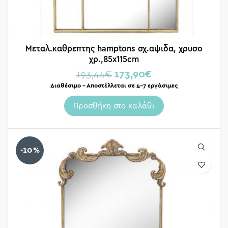
Μεταλ.καθρεπτης hamptons σχ.αψιδα, χρυσο
χρ.,85x115cm
193,44
€
173,90
€
Διαθέσιμο – Αποστέλλεται σε 4-7 εργάσιμες
Προσθήκη στο καλάθι
-10%