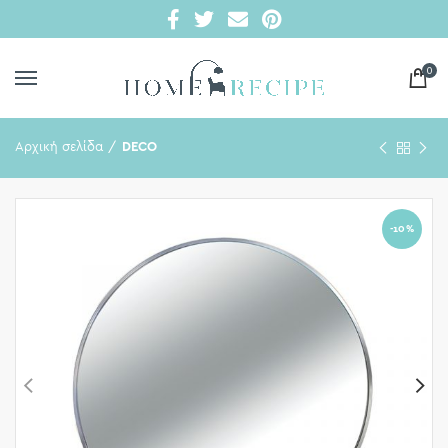
0
Αρχική σελίδα
DECO
-10%