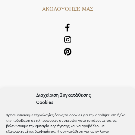
AΚΟΛΟΥΘΗΣΕ ΜΑΣ
OUR RECIPE
Διαχείριση Συγκατάθεσης
Cookies
Gifts
Μέχρι 30€
Χρησιμοποιούμε τεχνολογίες όπως τα cookies για την αποθήκευση ή/και
την πρόσβαση σε πληροφορίες συσκευών. Αυτό το κάνουμε για να
Blog
βελτιώσουμε την εμπειρία περιήγησης και να προβάλλουμε
εξατομικευμένες διαφημίσεις. Η συγκατάθεση για τις εν λόγω