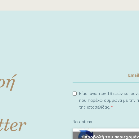
φή
Είμαι άνω των 16 ετών και συ
που παρέχω σύμφωνα με την π
της ιστοσελίδας.
*
tter
Recaptcha
Η προβολή του περιεχομέν