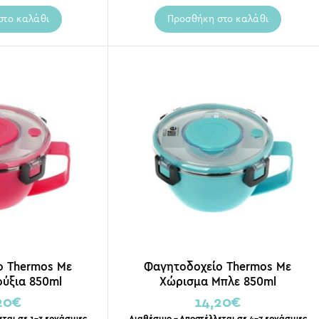
στο καλάθι
Προσθήκη στο καλάθι
ο Thermos Με
Φαγητοδοχείο Thermos Με
ύξια 850ml
Χώρισμα Μπλε 850ml
20
€
14,20
€
εται σε 1-3 εργάσιμες
Διαθέσιμο – Αποστέλλεται σε 4-7 εργάσιμες