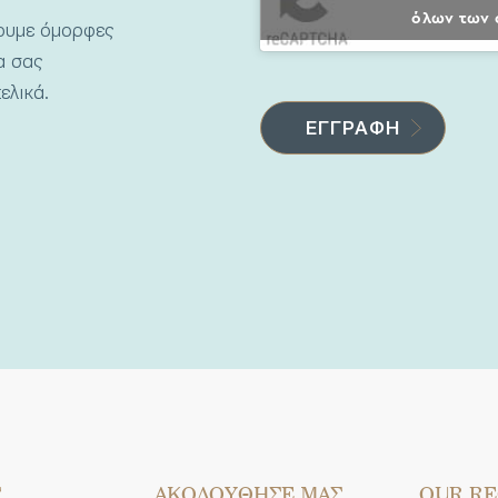
όλων των 
νουμε όμορφες
να σας
ελικά.
Σ
AΚΟΛΟΥΘΗΣΕ ΜΑΣ
OUR RE