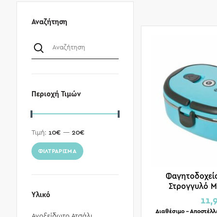
Αναζήτηση
Περιοχή Τιμών
Τιμή:
10€
—
20€
ΦΙΛΤΡΆΡΙΣΜΑ
Φαγητοδοχεί
Στρογγυλό 
Υλικό
Ασφαλείας 
11,
Διαθέσιμο – Αποστέλλ
Ανοξείδωτο Ατσάλι