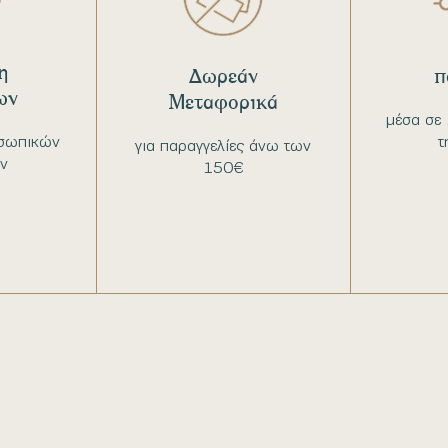
η
Δωρεάν
π
ων
Μεταφορικά
μέσα σε 
σωπικών
τ
για παραγγελίες άνω των
ν
150€