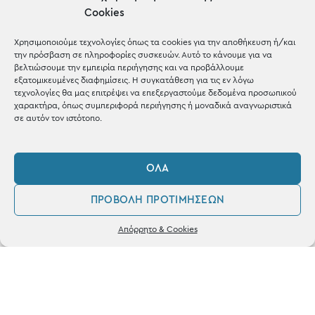
Cookies
Χρησιμοποιούμε τεχνολογίες όπως τα cookies για την αποθήκευση ή/και
την πρόσβαση σε πληροφορίες συσκευών. Αυτό το κάνουμε για να
βελτιώσουμε την εμπειρία περιήγησης και να προβάλλουμε
εξατομικευμένες διαφημίσεις. Η συγκατάθεση για τις εν λόγω
OUR RECIPE
τεχνολογίες θα μας επιτρέψει να επεξεργαστούμε δεδομένα προσωπικού
χαρακτήρα, όπως συμπεριφορά περιήγησης ή μοναδικά αναγνωριστικά
Gifts
σε αυτόν τον ιστότοπο.
Μέχρι 30€
Blog
ΌΛΑ
Shop the look
ΠΡΟΒΟΛΉ ΠΡΟΤΙΜΉΣΕΩΝ
0
Απόρρητο & Cookies
Λογαριασμός
Φίλτρα
Αγαπημένα
ΚΑΤΑΣΤΗΜΑ
Σταθά 17, 38221 Βόλος