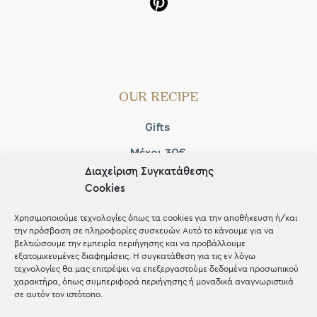
OUR RECIPE
Gifts
Μέχρι 30€
Διαχείριση Συγκατάθεσης
Blog
Cookies
Shop the look
Χρησιμοποιούμε τεχνολογίες όπως τα cookies για την αποθήκευση ή/και
την πρόσβαση σε πληροφορίες συσκευών. Αυτό το κάνουμε για να
βελτιώσουμε την εμπειρία περιήγησης και να προβάλλουμε
εξατομικευμένες διαφημίσεις. Η συγκατάθεση για τις εν λόγω
τεχνολογίες θα μας επιτρέψει να επεξεργαστούμε δεδομένα προσωπικού
χαρακτήρα, όπως συμπεριφορά περιήγησης ή μοναδικά αναγνωριστικά
ΚΑΤΑΣΤΗΜΑ
σε αυτόν τον ιστότοπο.