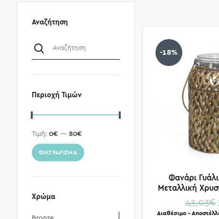
Αναζήτηση
-18%
Περιοχή Τιμών
Τιμή:
0€
—
80€
ΦΙΛΤΡΆΡΙΣΜΑ
Φανάρι Γυάλι
Μεταλλική Χρυσ
Χρώμα
43,03
€
Διαθέσιμο – Αποστέλλ
Bronze