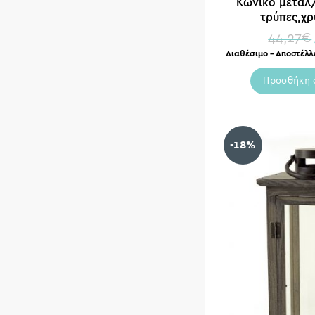
Κωνικό μεταλ
τρύπες,χ
44,27
€
Διαθέσιμο – Αποστέλλ
Προσθήκη 
-18%