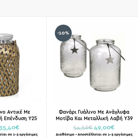
-10%
νο Αντικέ Με
Φανάρι Γυάλινο Με Ανάγλυφα
ή Επένδυση Υ25
Μοτίβα Και Μεταλλική Λαβή Υ39
35,40
€
54,56
€
49,00
€
εται σε 1-3 εργάσιμες
Διαθέσιμο – Αποστέλλεται σε 1-3 εργάσιμες