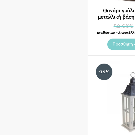
Φανάρι γυάλι
μεταλλική βάση
52,08
€
Διαθέσιμο – Αποστέλλ
Προσθήκη 
-12%