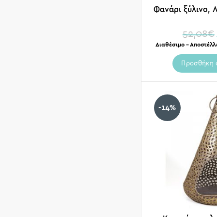
Φανάρι ξύλινο, 
52,08
€
Διαθέσιμο – Αποστέλλ
Προσθήκη 
-14%