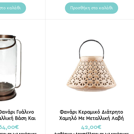
στο καλάθι
Προσθήκη στο καλάθι
Φανάρι Γυάλινο
Φανάρι Κεραμικό Διάτρητο
αλλική Βάση Και
Χαμηλό Με Μεταλλική Λαβή
onze Y36
Ιβουάρ 23×16
64,00
€
42,00
€
εται σε 1-3 εργάσιμες
Διαθέσιμο – Αποστέλλεται σε 1-3 εργάσιμες