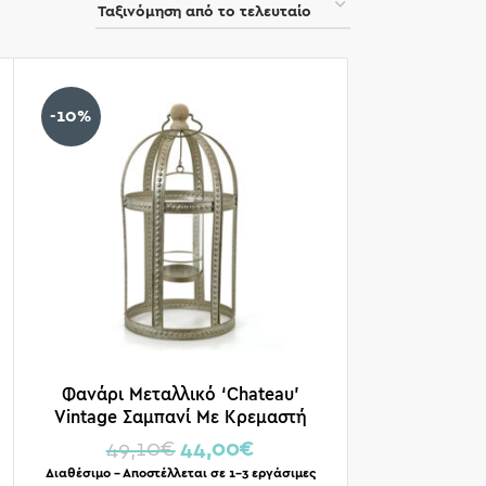
-10%
Φανάρι Μεταλλικό ‘Chateau’
Vintage Σαμπανί Με Κρεμαστή
Θήκη Για Ρεσό Υ49.5
49,10
€
44,00
€
Διαθέσιμο – Αποστέλλεται σε 1-3 εργάσιμες