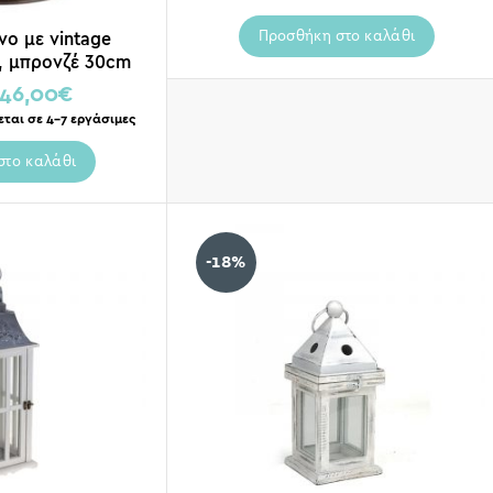
Προσθήκη στο καλάθι
νο με vintage
, μπρονζέ 30cm
46,00
€
εται σε 4-7 εργάσιμες
στο καλάθι
-18%