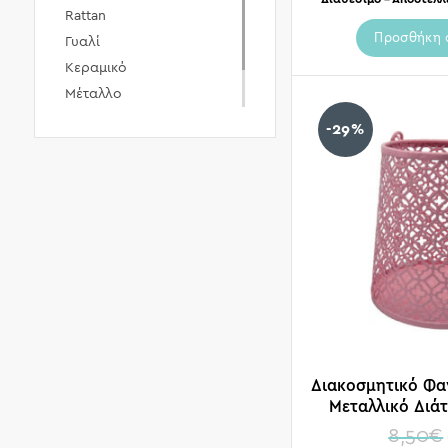
Rattan
Προσθήκη 
Γυαλί
Κεραμικό
Μέταλλο
Ξύλο
-29%
Φυσική ύλη
Διακοσμητικό Φα
Μεταλλικό Διάτ
8,50
€