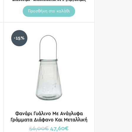
Προσθήκη στο καλάθι
-15%
Φανάρι Γυάλινο Με Ανάγλυφα
Γράμματα Διάφανο Και Μεταλλική
Λαβή 37cm
56,00
€
47,60
€