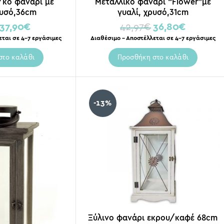
/κο φανάρι με
Μεταλλικό φανάρι “Flower”με
ρυσό,36cm
γυαλί, χρυσό,31cm
37,90
€
42,97
€
36,80
€
εται σε 4-7 εργάσιμες
Διαθέσιμο – Αποστέλλεται σε 4-7 εργάσιμες
στο καλάθι
Προσθήκη στο καλάθι
-13%
Ξύλινο φανάρι εκρου/καφέ 68cm