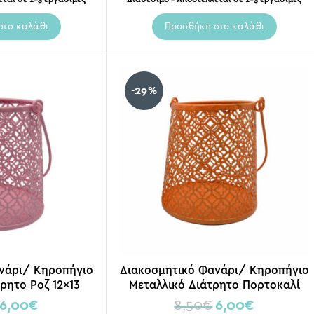
στο καλάθι
Προσθήκη στο καλάθι
-29%
νάρι/ Κηροπήγιο
Διακοσμητικό Φανάρι/ Κηροπήγιο
ρητο Ροζ 12×13
Μεταλλικό Διάτρητο Πορτοκαλί
12×13
6,00
€
8,50
€
6,00
€