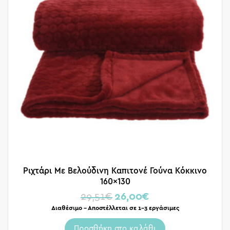
Ριχτάρι Με Βελούδινη Καπιτονέ Γούνα Κόκκινο
160×130
29,51
€
26,00
€
Διαθέσιμο – Αποστέλλεται σε 1-3 εργάσιμες
Προσθήκη στο καλάθι