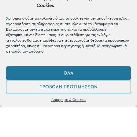
Cookies
Χρησιμοποιούμε τεχνολογίες όπως τα cookies για την αποθήκευση ή/και
την πρόσβαση σε πληροφορίες συσκευών. Αυτό το κάνουμε για να
βελτιώσουμε την εμπειρία περιήγησης και να προβάλλουμε
εξατομικευμένες διαφημίσεις. Η συγκατάθεση για τις εν λόγω
OUR RECIPE
τεχνολογίες θα μας επιτρέψει να επεξεργαστούμε δεδομένα προσωπικού
χαρακτήρα, όπως συμπεριφορά περιήγησης ή μοναδικά αναγνωριστικά
Gifts
σε αυτόν τον ιστότοπο.
Μέχρι 30€
Blog
ΌΛΑ
Shop the look
ΠΡΟΒΟΛΉ ΠΡΟΤΙΜΉΣΕΩΝ
0
Απόρρητο & Cookies
Λογαριασμός
Φίλτρα
Αγαπημένα
ΚΑΤΑΣΤΗΜΑ
Σταθά 17, 38221 Βόλος