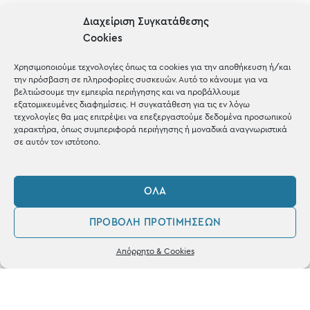
Διαχείριση Συγκατάθεσης
Cookies
OUR RECIPE
Χρησιμοποιούμε τεχνολογίες όπως τα cookies για την αποθήκευση ή/και
Gifts
την πρόσβαση σε πληροφορίες συσκευών. Αυτό το κάνουμε για να
βελτιώσουμε την εμπειρία περιήγησης και να προβάλλουμε
Μέχρι 30€
εξατομικευμένες διαφημίσεις. Η συγκατάθεση για τις εν λόγω
τεχνολογίες θα μας επιτρέψει να επεξεργαστούμε δεδομένα προσωπικού
Blog
χαρακτήρα, όπως συμπεριφορά περιήγησης ή μοναδικά αναγνωριστικά
σε αυτόν τον ιστότοπο.
Shop the look
ΌΛΑ
ΠΡΟΒΟΛΉ ΠΡΟΤΙΜΉΣΕΩΝ
ΚΑΤΑΣΤΗΜΑ
0
Απόρρητο & Cookies
Λογαριασμός
Φίλτρα
Αγαπημένα
Σταθά 17, 38221 Βόλος
2421 217300