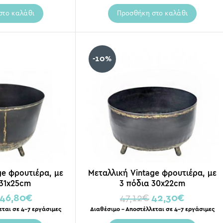
στο καλάθι
Προσθήκη στο καλάθι
-10%
ge φρουτιέρα, με
Μεταλλική Vintage φρουτιέρα, με
 31x25cm
3 πόδια 30x22cm
46,80
€
47,12
€
42,30
€
εται σε 4-7 εργάσιμες
Διαθέσιμο – Αποστέλλεται σε 4-7 εργάσιμες