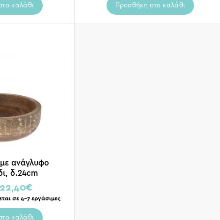
στο καλάθι
Προσθήκη στο καλάθι
με ανάγλυφο
δι, δ.24cm
22,40
€
εται σε 4-7 εργάσιμες
στο καλάθι