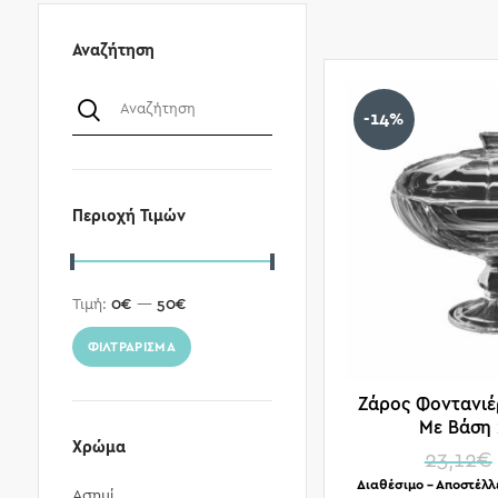
Αναζήτηση
-14%
Περιοχή Τιμών
Τιμή:
0€
—
50€
ΦΙΛΤΡΆΡΙΣΜΑ
Ζάρος Φοντανιέ
Με Βάση 
Χρώμα
23,12
€
Διαθέσιμο – Αποστέλλ
Ασημί