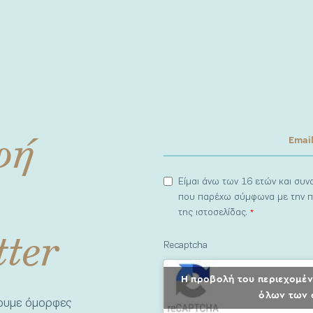
φή
Είμαι άνω των 16 ετών και συ
που παρέχω σύμφωνα με την π
της ιστοσελίδας.
*
tter
Recaptcha
Η προβολή του περιεχομέν
όλων των 
νουμε όμορφες