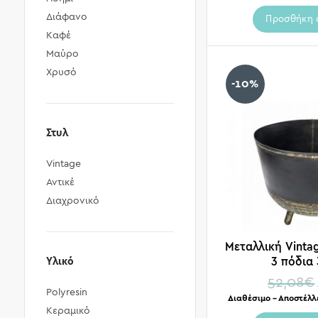
Διάφανο
Προσθήκη 
Καφέ
Μαύρο
Χρυσό
-10%
Στυλ
Vintage
Αντικέ
Διαχρονικό
Μεταλλική Vinta
3 πόδια
Υλικό
52,08
€
Polyresin
Διαθέσιμο – Αποστέλλ
Κεραμικό