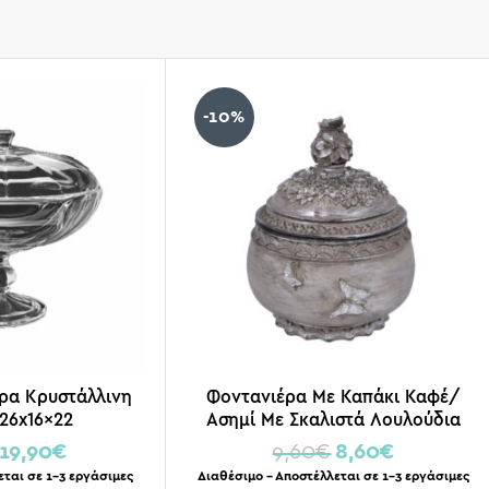
-10%
ρα Κρυστάλλινη
Φοντανιέρα Με Καπάκι Καφέ/
26x16x22
Ασημί Με Σκαλιστά Λουλούδια
12×10
19,90
€
9,60
€
8,60
€
εται σε 1-3 εργάσιμες
Διαθέσιμο – Αποστέλλεται σε 1-3 εργάσιμες