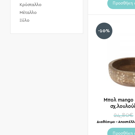
Προσθήκη 
Κρύσταλλο
Μέταλλο
Ξύλο
-10%
Μπολ mango 
σχ.λουλού
24,80
€
Διαθέσιμο – Αποστέλλ
Προσθήκη 