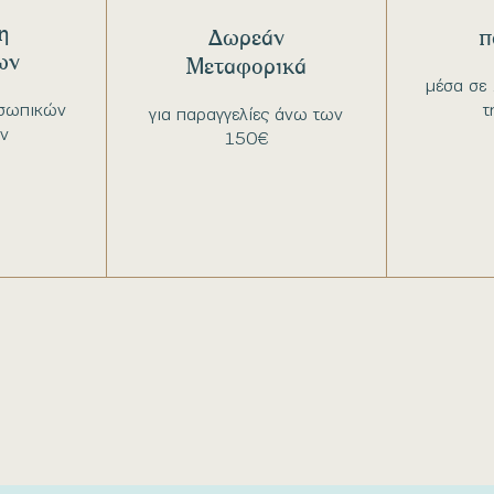
η
Δωρεάν
π
ων
Μεταφορικά
μέσα σε 
σωπικών
τ
για παραγγελίες άνω των
ν
150€