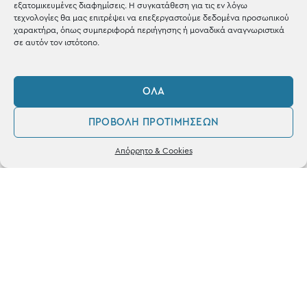
εξατομικευμένες διαφημίσεις. Η συγκατάθεση για τις εν λόγω
τεχνολογίες θα μας επιτρέψει να επεξεργαστούμε δεδομένα προσωπικού
χαρακτήρα, όπως συμπεριφορά περιήγησης ή μοναδικά αναγνωριστικά
σε αυτόν τον ιστότοπο.
OUR RECIPE
Gifts
ΌΛΑ
Μέχρι 30€
ΠΡΟΒΟΛΉ ΠΡΟΤΙΜΉΣΕΩΝ
Blog
0
Απόρρητο & Cookies
Shop the look
Λογαριασμός
Φίλτρα
Αγαπημένα
ΚΑΤΑΣΤΗΜΑ
Σταθά 17, 38221 Βόλος
2421 217300