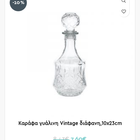
-10%
Καράφα γυάλινη Vintage διάφανη,10x23cm
8,43
€
7,60
€