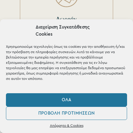
Δωρεάν
Μεταφορικά
Διαχείριση Συγκατάθεσης
Cookies
για παραγγελίες άνω των
150€
Χρησιμοποιούμε τεχνολογίες όπως τα cookies για την αποθήκευση ή/και
την πρόσβαση σε πληροφορίες συσκευών. Αυτό το κάνουμε για να
βελτιώσουμε την εμπειρία περιήγησης και να προβάλλουμε
εξατομικευμένες διαφημίσεις. Η συγκατάθεση για τις εν λόγω
τεχνολογίες θα μας επιτρέψει να επεξεργαστούμε δεδομένα προσωπικού
χαρακτήρα, όπως συμπεριφορά περιήγησης ή μοναδικά αναγνωριστικά
σε αυτόν τον ιστότοπο.
ΌΛΑ
Άμεση
παράδοση
ΠΡΟΒΟΛΉ ΠΡΟΤΙΜΉΣΕΩΝ
0
Απόρρητο & Cookies
μέσα σε 1-3 μέρες σε όλη
Λογαριασμός
Φίλτρα
Αγαπημένα