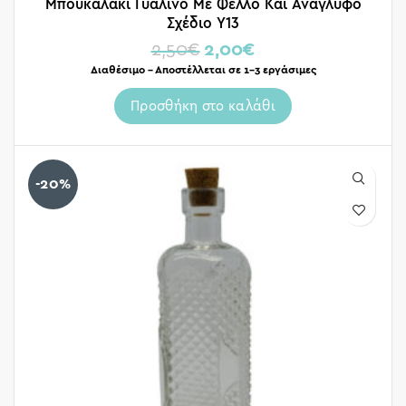
Μπουκαλάκι Γυάλινο Με Φελλό Και Ανάγλυφο
Σχέδιο Υ13
2,50
€
2,00
€
Διαθέσιμο – Αποστέλλεται σε 1-3 εργάσιμες
Προσθήκη στο καλάθι
-20%