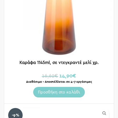
Καράφα 1145ml, σε ντεγκραντέ μελί χρ.
16,62
€
14,90
€
Διαθέσιμο – Αποστέλλεται σε 4-7 εργάσιμες
Προσθήκη στο καλάθι
-9%