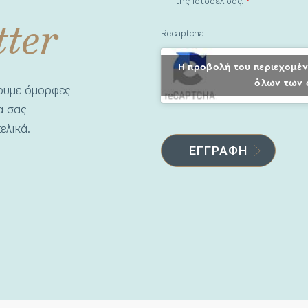
της ιστοσελίδας.
*
tter
Recaptcha
Η προβολή του περιεχομέν
όλων των 
νουμε όμορφες
να σας
ελικά.