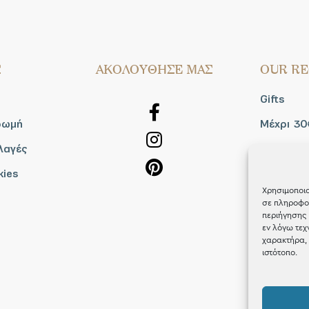
Σ
AΚΟΛΟΥΘΗΣΕ ΜΑΣ
OUR RE
Gifts
ρωμή
Μέχρι 30
λαγές
Blog
kies
Shop the
Χρησιμοποιο
σε πληροφορ
περιήγησης 
εν λόγω τεχ
χαρακτήρα, 
ιστότοπο.