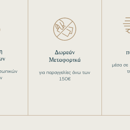
η
Δωρεάν
π
ων
Μεταφορικά
μέσα σε 
σωπικών
τ
για παραγγελίες άνω των
ν
150€