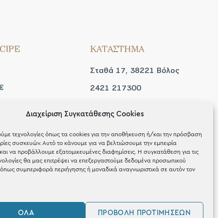
CIPE
ΚΑΤΑΣΤΗΜΑ
Σταθά 17, 38221 Βόλος
€
2421 217300
Δευ / Τετ / Σαβ: 09:00 -
Διαχείριση Συγκατάθεσης Cookies
 look
15:00
ύμε τεχνολογίες όπως τα cookies για την αποθήκευση ή/και την πρόσβαση
Τριτ / Πεμ / Παρ: 09:00 -
ίες συσκευών. Αυτό το κάνουμε για να βελτιώσουμε την εμπειρία
και να προβάλλουμε εξατομικευμένες διαφημίσεις. Η συγκατάθεση για τις
21:00
νολογίες θα μας επιτρέψει να επεξεργαστούμε δεδομένα προσωπικού
όπως συμπεριφορά περιήγησης ή μοναδικά αναγνωριστικά σε αυτόν τον
ΌΛΑ
ΠΡΟΒΟΛΉ ΠΡΟΤΙΜΉΣΕΩΝ