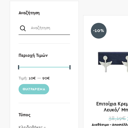
Αναζήτηση
-10%
Περιοχή Τιμών
Τιμή:
10€
—
90€
ΦΙΛΤΡΆΡΙΣΜΑ
Επιτοίχια Κρε
Λευκό/ Μπ
Τύπος
50×10.5x15
38,19
€
Διαθέσιμο – Αποστέλλ
Κλειδοθήκες -