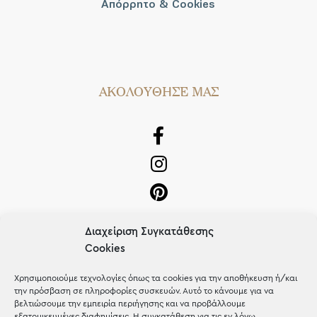
Απόρρητο & Cookies
AΚΟΛΟΥΘΗΣΕ ΜΑΣ
Διαχείριση Συγκατάθεσης
Cookies
Χρησιμοποιούμε τεχνολογίες όπως τα cookies για την αποθήκευση ή/και
OUR RECIPE
την πρόσβαση σε πληροφορίες συσκευών. Αυτό το κάνουμε για να
βελτιώσουμε την εμπειρία περιήγησης και να προβάλλουμε
εξατομικευμένες διαφημίσεις. Η συγκατάθεση για τις εν λόγω