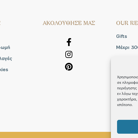
Σ
AΚΟΛΟΥΘΗΣΕ ΜΑΣ
OUR RE
Gifts
ρωμή
Μέχρι 30
λαγές
Blog
kies
Shop the
Χρησιμοποιο
σε πληροφορ
περιήγησης 
εν λόγω τεχ
χαρακτήρα, 
ιστότοπο.