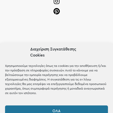
OUR RECIPE
Διαχείριση Συγκατάθεσης
Gifts
Cookies
Μέχρι 30€
Χρησιμοποιούμε τεχνολογίες όπως τα cookies για την αποθήκευση ή/και
την πρόσβαση σε πληροφορίες συσκευών. Αυτό το κάνουμε για να
Blog
βελτιώσουμε την εμπειρία περιήγησης και να προβάλλουμε
εξατομικευμένες διαφημίσεις. Η συγκατάθεση για τις εν λόγω
Shop the look
τεχνολογίες θα μας επιτρέψει να επεξεργαστούμε δεδομένα προσωπικού
χαρακτήρα, όπως συμπεριφορά περιήγησης ή μοναδικά αναγνωριστικά
σε αυτόν τον ιστότοπο.
ΌΛΑ