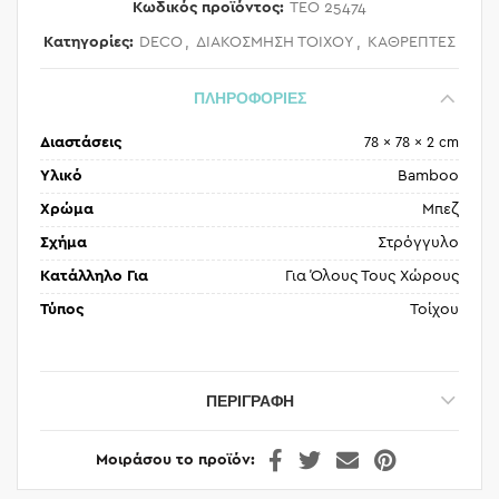
Κωδικός προϊόντος:
TEO 25474
Κατηγορίες:
DECO
,
ΔΙΑΚΟΣΜΗΣΗ ΤΟΙΧΟΥ
,
ΚΑΘΡΕΠΤΕΣ
ΠΛΗΡΟΦΟΡΙΕΣ
Διαστάσεις
78 × 78 × 2 cm
Υλικό
Bamboo
Χρώμα
Μπεζ
Σχήμα
Στρόγγυλο
Κατάλληλο Για
Για Όλους Τους Χώρους
Τύπος
Τοίχου
ΠΕΡΙΓΡΑΦΉ
Μοιράσου το προϊόν