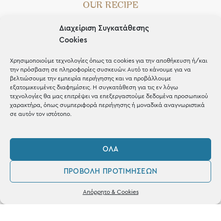
OUR RECIPE
Gifts
Διαχείριση Συγκατάθεσης
Cookies
Μέχρι 30€
Blog
Χρησιμοποιούμε τεχνολογίες όπως τα cookies για την αποθήκευση ή/και
την πρόσβαση σε πληροφορίες συσκευών. Αυτό το κάνουμε για να
Shop the look
βελτιώσουμε την εμπειρία περιήγησης και να προβάλλουμε
εξατομικευμένες διαφημίσεις. Η συγκατάθεση για τις εν λόγω
τεχνολογίες θα μας επιτρέψει να επεξεργαστούμε δεδομένα προσωπικού
χαρακτήρα, όπως συμπεριφορά περιήγησης ή μοναδικά αναγνωριστικά
σε αυτόν τον ιστότοπο.
ΚΑΤΑΣΤΗΜΑ
ΌΛΑ
Σταθά 17, 38221 Βόλος
ΠΡΟΒΟΛΉ ΠΡΟΤΙΜΉΣΕΩΝ
2421 217300
0
Απόρρητο & Cookies
Δευ / Τετ / Σαβ: 09:00 - 15:00
Λογαριασμός
Αγαπημένα
Τριτ / Πεμ / Παρ: 09:00 - 21:00