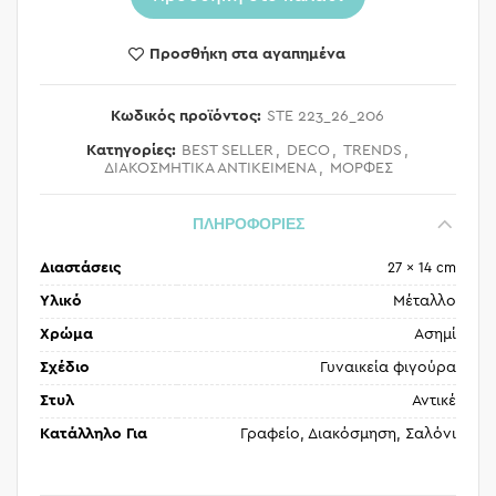
Προσθήκη στα αγαπημένα
Κωδικός προϊόντος:
STE 223_26_206
Κατηγορίες:
BEST SELLER
,
DECO
,
TRENDS
,
ΔΙΑΚΟΣΜΗΤΙΚΑ ΑΝΤΙΚΕΙΜΕΝΑ
,
ΜΟΡΦΕΣ
ΠΛΗΡΟΦΟΡΙΕΣ
Διαστάσεις
27 × 14 cm
Υλικό
Μέταλλο
Χρώμα
Ασημί
Σχέδιο
Γυναικεία φιγούρα
Στυλ
Αντικέ
Κατάλληλο Για
Γραφείο, Διακόσμηση, Σαλόνι