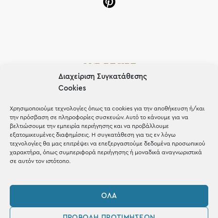
OUR RECIPE
Διαχείριση Συγκατάθεσης
Gifts
Cookies
Μέχρι 30€
Χρησιμοποιούμε τεχνολογίες όπως τα cookies για την αποθήκευση ή/και
την πρόσβαση σε πληροφορίες συσκευών. Αυτό το κάνουμε για να
Blog
βελτιώσουμε την εμπειρία περιήγησης και να προβάλλουμε
εξατομικευμένες διαφημίσεις. Η συγκατάθεση για τις εν λόγω
Shop the look
τεχνολογίες θα μας επιτρέψει να επεξεργαστούμε δεδομένα προσωπικού
χαρακτήρα, όπως συμπεριφορά περιήγησης ή μοναδικά αναγνωριστικά
σε αυτόν τον ιστότοπο.
ΌΛΑ
ΚΑΤΑΣΤΗΜΑ
ΠΡΟΒΟΛΉ ΠΡΟΤΙΜΉΣΕΩΝ