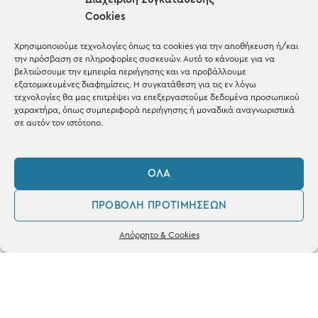
Cookies
Μέχρι 30€
Blog
Χρησιμοποιούμε τεχνολογίες όπως τα cookies για την αποθήκευση ή/και
την πρόσβαση σε πληροφορίες συσκευών. Αυτό το κάνουμε για να
Shop the look
βελτιώσουμε την εμπειρία περιήγησης και να προβάλλουμε
εξατομικευμένες διαφημίσεις. Η συγκατάθεση για τις εν λόγω
τεχνολογίες θα μας επιτρέψει να επεξεργαστούμε δεδομένα προσωπικού
χαρακτήρα, όπως συμπεριφορά περιήγησης ή μοναδικά αναγνωριστικά
σε αυτόν τον ιστότοπο.
ΚΑΤΑΣΤΗΜΑ
ΌΛΑ
Σταθά 17, 38221 Βόλος
ΠΡΟΒΟΛΉ ΠΡΟΤΙΜΉΣΕΩΝ
2421 217300
0
Απόρρητο & Cookies
Δευ / Τετ / Σαβ: 09:00 - 15:00
Λογαριασμός
Αγαπημένα
Τριτ / Πεμ / Παρ: 09:00 - 21:00