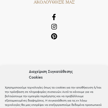
AΚΟΛΟΥΘΗΣΕ ΜΑΣ
OUR RECIPE
Διαχείριση Συγκατάθεσης
Cookies
Gifts
Μέχρι 30€
Χρησιμοποιούμε τεχνολογίες όπως τα cookies για την αποθήκευση ή/και
την πρόσβαση σε πληροφορίες συσκευών. Αυτό το κάνουμε για να
Blog
βελτιώσουμε την εμπειρία περιήγησης και να προβάλλουμε
εξατομικευμένες διαφημίσεις. Η συγκατάθεση για τις εν λόγω
Shop the look
τεχνολογίες θα μας επιτρέψει να επεξεργαστούμε δεδομένα προσωπικού