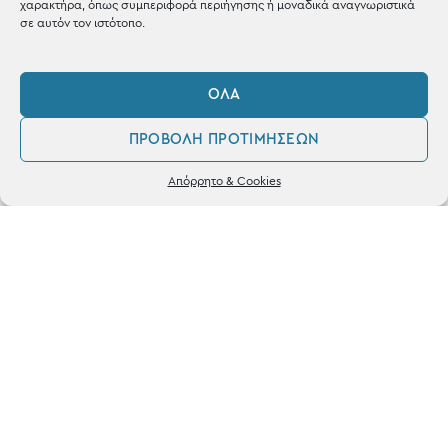
χαρακτήρα, όπως συμπεριφορά περιήγησης ή μοναδικά αναγνωριστικά
σε αυτόν τον ιστότοπο.
ΌΛΑ
ΚΑΤΑΣΤΗΜΑ
ΠΡΟΒΟΛΉ ΠΡΟΤΙΜΉΣΕΩΝ
Σταθά 17, 38221 Βόλος
0
Απόρρητο & Cookies
2421 217300
Λογαριασμός
Αγαπημένα
Δευ / Τετ / Σαβ: 09:00 - 15:00
Τριτ / Πεμ / Παρ: 09:00 - 21:00
Powered by
frenzy.gr