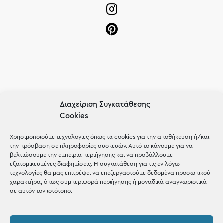
OUR RECIPE
Διαχείριση Συγκατάθεσης
Gifts
Cookies
Μέχρι 30€
Χρησιμοποιούμε τεχνολογίες όπως τα cookies για την αποθήκευση ή/και
την πρόσβαση σε πληροφορίες συσκευών. Αυτό το κάνουμε για να
Blog
βελτιώσουμε την εμπειρία περιήγησης και να προβάλλουμε
εξατομικευμένες διαφημίσεις. Η συγκατάθεση για τις εν λόγω
Shop the look
τεχνολογίες θα μας επιτρέψει να επεξεργαστούμε δεδομένα προσωπικού
χαρακτήρα, όπως συμπεριφορά περιήγησης ή μοναδικά αναγνωριστικά
σε αυτόν τον ιστότοπο.