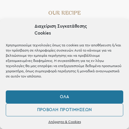
OUR RECIPE
Gifts
Διαχείριση Συγκατάθεσης
Cookies
Μέχρι 30€
Blog
Χρησιμοποιούμε τεχνολογίες όπως τα cookies για την αποθήκευση ή/και
την πρόσβαση σε πληροφορίες συσκευών. Αυτό το κάνουμε για να
Shop the look
βελτιώσουμε την εμπειρία περιήγησης και να προβάλλουμε
εξατομικευμένες διαφημίσεις. Η συγκατάθεση για τις εν λόγω
τεχνολογίες θα μας επιτρέψει να επεξεργαστούμε δεδομένα προσωπικού
χαρακτήρα, όπως συμπεριφορά περιήγησης ή μοναδικά αναγνωριστικά
σε αυτόν τον ιστότοπο.
ΚΑΤΑΣΤΗΜΑ
ΌΛΑ
Σταθά 17, 38221 Βόλος
ΠΡΟΒΟΛΉ ΠΡΟΤΙΜΉΣΕΩΝ
2421 217300
0
Απόρρητο & Cookies
Δευ / Τετ / Σαβ: 09:00 - 15:00
Λογαριασμός
Αγαπημένα