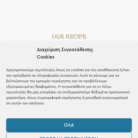
OUR RECIPE
Gifts
Διαχείριση Συγκατάθεσης
Cookies
Μέχρι 30€
Χρησιμοποιούμε τεχνολογίες όπως τα cookies για την αποθήκευση ή/και
Blog
την πρόσβαση σε πληροφορίες συσκευών. Αυτό το κάνουμε για να
βελτιώσουμε την εμπειρία περιήγησης και να προβάλλουμε
Shop the look
εξατομικευμένες διαφημίσεις. Η συγκατάθεση για τις εν λόγω
τεχνολογίες θα μας επιτρέψει να επεξεργαστούμε δεδομένα προσωπικού
χαρακτήρα, όπως συμπεριφορά περιήγησης ή μοναδικά αναγνωριστικά
σε αυτόν τον ιστότοπο.
ΚΑΤΑΣΤΗΜΑ
ΌΛΑ
Σταθά 17, 38221 Βόλος