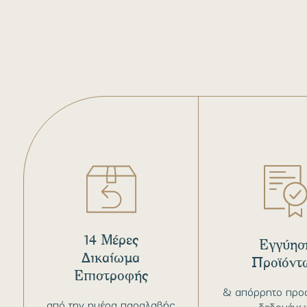
14 Μέρες
Εγγύησ
Δικαίωμα
Προϊόντ
Επιστροφής
& απόρρητο προ
από την ημέρα παραλαβής