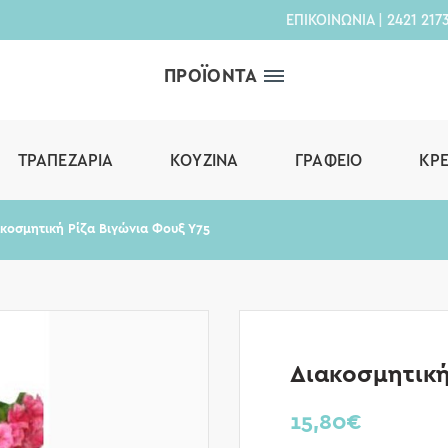
ΕΠΙΚΟΙΝΩΝΙΑ
|
2421 217
ΠΡΟΪΟΝΤΑ
ΤΡΑΠΕΖΑΡΊΑ
ΚΟΥΖΊΝΑ
ΓΡΑΦΕΊΟ
ΚΡ
κοσμητική Ρίζα Βιγώνια Φουξ Υ75
Διακοσμητική
15,80
€