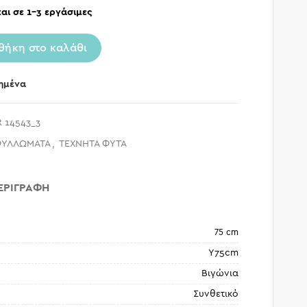
αι σε 1-3 εργάσιμες
θήκη στο καλάθι
ημένα
 14543_3
ΦΥΛΛΩΜΑΤΑ
,
ΤΕΧΝΗΤΑ ΦΥΤΑ
ΕΡΙΓΡΑΦΉ
75 cm
Υ75cm
Βιγώνια
Συνθετικό