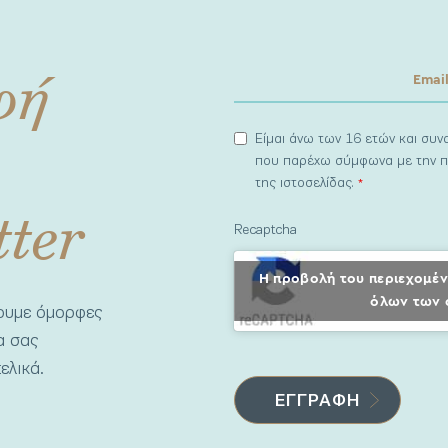
φή
Είμαι άνω των 16 ετών και συ
που παρέχω σύμφωνα με την π
της ιστοσελίδας.
*
tter
Recaptcha
Η προβολή του περιεχομέν
όλων των 
νουμε όμορφες
να σας
ελικά.