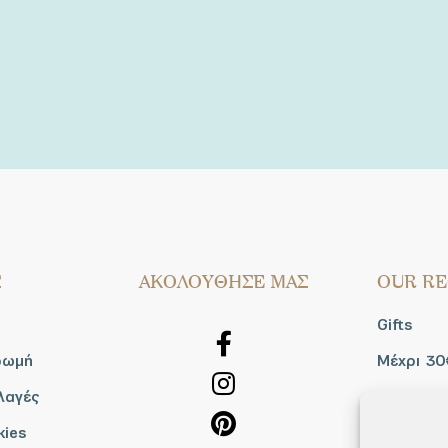
Σ
AΚΟΛΟΥΘΗΣΕ ΜΑΣ
OUR RE
Gifts
ρωμή
Μέχρι 30
λαγές
Blog
kies
Shop the