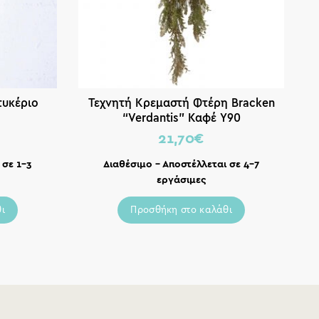
τυκέριο
Τεχνητή Κρεμαστή Φτέρη Bracken
Τ
“Verdantis” Καφέ Υ90
21,70
€
 σε 1-3
Διαθέσιμο – Αποστέλλεται σε 4-7
εργάσιμες
ι
Προσθήκη στο καλάθι