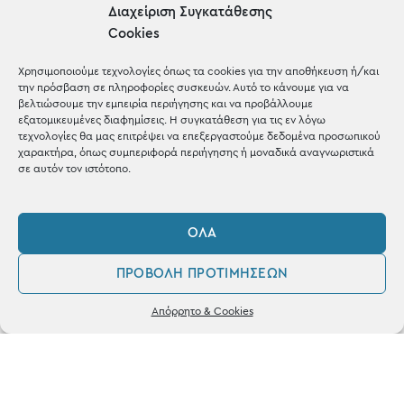
Gifts
Διαχείριση Συγκατάθεσης
Cookies
Μέχρι 30€
Blog
Χρησιμοποιούμε τεχνολογίες όπως τα cookies για την αποθήκευση ή/και
την πρόσβαση σε πληροφορίες συσκευών. Αυτό το κάνουμε για να
Shop the look
βελτιώσουμε την εμπειρία περιήγησης και να προβάλλουμε
εξατομικευμένες διαφημίσεις. Η συγκατάθεση για τις εν λόγω
τεχνολογίες θα μας επιτρέψει να επεξεργαστούμε δεδομένα προσωπικού
χαρακτήρα, όπως συμπεριφορά περιήγησης ή μοναδικά αναγνωριστικά
σε αυτόν τον ιστότοπο.
ΚΑΤΑΣΤΗΜΑ
ΌΛΑ
Σταθά 17, 38221 Βόλος
ΠΡΟΒΟΛΉ ΠΡΟΤΙΜΉΣΕΩΝ
2421 217300
0
Απόρρητο & Cookies
Δευ / Τετ / Σαβ: 09:00 - 15:00
Λογαριασμός
Αγαπημένα
Τριτ / Πεμ / Παρ: 09:00 - 21:00