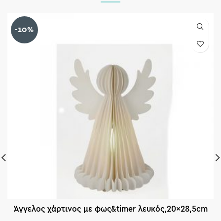
-10%
Άγγελος χάρτινος με φως&timer λευκός,20×28,5cm