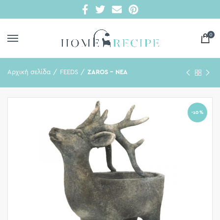
0
Αρχική σελίδα
FEEDS
ZAROS - ΝΕΑ
-10%