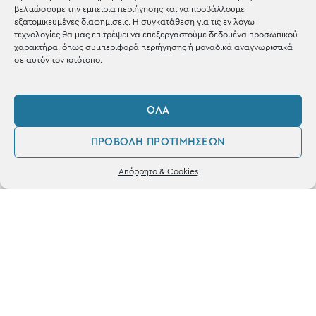
Shop the look
βελτιώσουμε την εμπειρία περιήγησης και να προβάλλουμε
εξατομικευμένες διαφημίσεις. Η συγκατάθεση για τις εν λόγω
τεχνολογίες θα μας επιτρέψει να επεξεργαστούμε δεδομένα προσωπικού
χαρακτήρα, όπως συμπεριφορά περιήγησης ή μοναδικά αναγνωριστικά
σε αυτόν τον ιστότοπο.
ΚΑΤΑΣΤΗΜΑ
ΌΛΑ
Σταθά 17, 38221 Βόλος
ΠΡΟΒΟΛΉ ΠΡΟΤΙΜΉΣΕΩΝ
2421 217300
0
Απόρρητο & Cookies
Δευ / Τετ / Σαβ: 09:00 - 15:00
Λογαριασμός
Αγαπημένα
Τριτ / Πεμ / Παρ: 09:00 - 21:00
Powered by
frenzy.gr