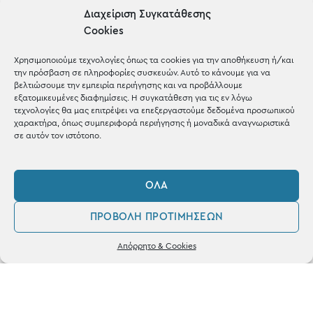
Gifts
Διαχείριση Συγκατάθεσης
Cookies
Μέχρι 30€
Blog
Χρησιμοποιούμε τεχνολογίες όπως τα cookies για την αποθήκευση ή/και
την πρόσβαση σε πληροφορίες συσκευών. Αυτό το κάνουμε για να
Shop the look
βελτιώσουμε την εμπειρία περιήγησης και να προβάλλουμε
εξατομικευμένες διαφημίσεις. Η συγκατάθεση για τις εν λόγω
τεχνολογίες θα μας επιτρέψει να επεξεργαστούμε δεδομένα προσωπικού
χαρακτήρα, όπως συμπεριφορά περιήγησης ή μοναδικά αναγνωριστικά
σε αυτόν τον ιστότοπο.
ΚΑΤΑΣΤΗΜΑ
ΌΛΑ
Σταθά 17, 38221 Βόλος
ΠΡΟΒΟΛΉ ΠΡΟΤΙΜΉΣΕΩΝ
2421 217300
0
Απόρρητο & Cookies
Δευ / Τετ / Σαβ: 09:00 - 15:00
Λογαριασμός
Αγαπημένα
Τριτ / Πεμ / Παρ: 09:00 - 21:00