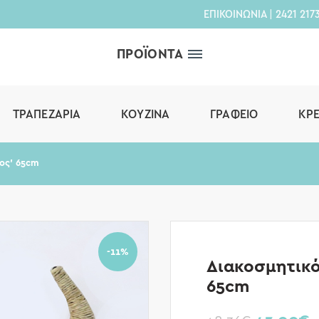
ΕΠΙΚΟΙΝΩΝΙΑ
|
2421 217
ΠΡΟΪΟΝΤΑ
ΤΡΑΠΕΖΑΡΊΑ
ΚΟΥΖΊΝΑ
ΓΡΑΦΕΊΟ
ΚΡ
ρος’ 65cm
-11%
Διακοσμητικό
65cm