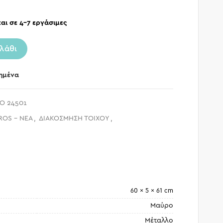
αι σε 4-7 εργάσιμες
λάθι
ημένα
O 24501
ROS - ΝΕΑ
,
ΔΙΑΚΟΣΜΗΣΗ ΤΟΙΧΟΥ
,
60 × 5 × 61 cm
Μαύρο
Μέταλλο