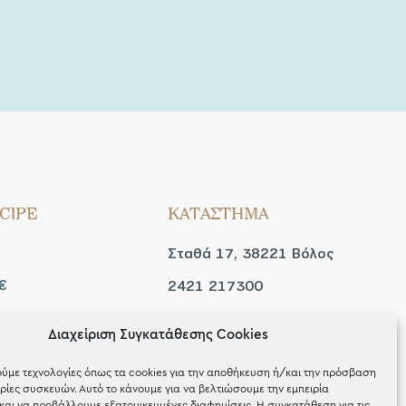
CIPE
ΚΑΤΑΣΤΗΜΑ
Σταθά 17, 38221 Βόλος
€
2421 217300
Δευ / Τετ / Σαβ: 09:00 -
Διαχείριση Συγκατάθεσης Cookies
 look
15:00
ύμε τεχνολογίες όπως τα cookies για την αποθήκευση ή/και την πρόσβαση
Τριτ / Πεμ / Παρ: 09:00 -
ίες συσκευών. Αυτό το κάνουμε για να βελτιώσουμε την εμπειρία
και να προβάλλουμε εξατομικευμένες διαφημίσεις. Η συγκατάθεση για τις