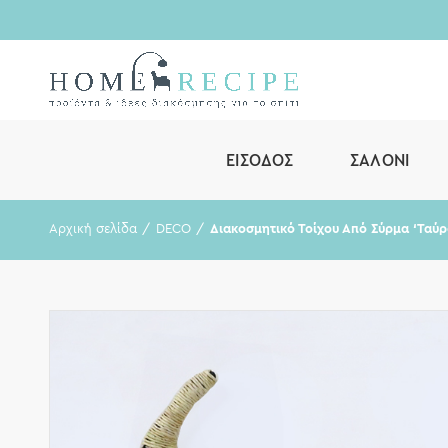
ΕΊΣΟΔΟΣ
ΣΑΛΌΝΙ
Αρχική σελίδα
DECO
Διακοσμητικό Τοίχου Από Σύρμα ‘Ταύ