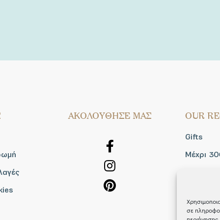
Σ
AΚΟΛΟΥΘΗΣΕ ΜΑΣ
OUR RE
Gifts
ρωμή
Μέχρι 30
λαγές
Blog
kies
Shop the
Χρησιμοποιο
σε πληροφορ
περιήγησης 