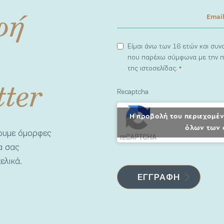
φή
Είμαι άνω των 16 ετών και συ
που παρέχω σύμφωνα με την π
της ιστοσελίδας.
*
tter
Recaptcha
Η προβολή του περιεχομέν
όλων των 
νουμε όμορφες
να σας
ελικά.