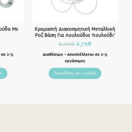
λούδα Με
Κρεμαστή Διακοσμητική Μεταλλική
Ροζ Βάση Για Λουλούδια ‘Λουλούδι’
45×42, Inart
8,00
€
6,72
€
 σε 1-3
Διαθέσιμο – Αποστέλλεται σε 1-3
εργάσιμες
ι
Προσθήκη στο καλάθι