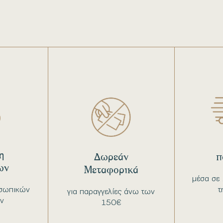
η
Δωρεάν
π
ων
Μεταφορικά
μέσα σε 
σωπικών
τ
για παραγγελίες άνω των
ν
150€