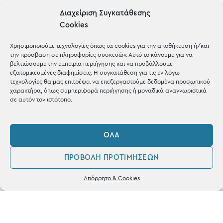
Gifts
Διαχείριση Συγκατάθεσης
Cookies
Μέχρι 30€
Blog
Χρησιμοποιούμε τεχνολογίες όπως τα cookies για την αποθήκευση ή/και
την πρόσβαση σε πληροφορίες συσκευών. Αυτό το κάνουμε για να
Shop the look
βελτιώσουμε την εμπειρία περιήγησης και να προβάλλουμε
εξατομικευμένες διαφημίσεις. Η συγκατάθεση για τις εν λόγω
τεχνολογίες θα μας επιτρέψει να επεξεργαστούμε δεδομένα προσωπικού
χαρακτήρα, όπως συμπεριφορά περιήγησης ή μοναδικά αναγνωριστικά
σε αυτόν τον ιστότοπο.
ΚΑΤΑΣΤΗΜΑ
ΌΛΑ
Σταθά 17, 38221 Βόλος
ΠΡΟΒΟΛΉ ΠΡΟΤΙΜΉΣΕΩΝ
2421 217300
0
Απόρρητο & Cookies
Δευ / Τετ / Σαβ: 09:00 - 15:00
Λογαριασμός
Αγαπημένα
Τριτ / Πεμ / Παρ: 09:00 - 21:00