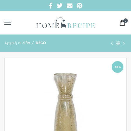
0
Αρχική σελίδα
DECO
-10%