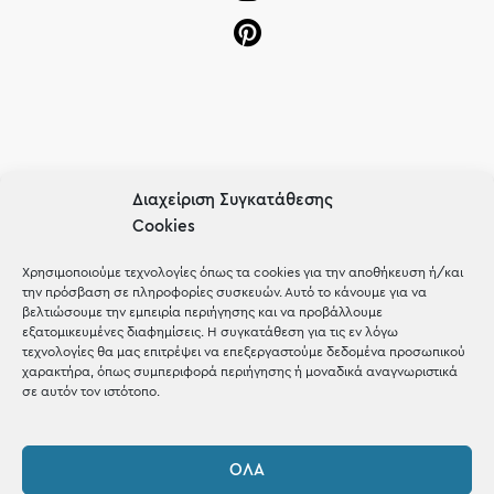
OUR RECIPE
Διαχείριση Συγκατάθεσης
Gifts
Cookies
Μέχρι 30€
Χρησιμοποιούμε τεχνολογίες όπως τα cookies για την αποθήκευση ή/και
την πρόσβαση σε πληροφορίες συσκευών. Αυτό το κάνουμε για να
Blog
βελτιώσουμε την εμπειρία περιήγησης και να προβάλλουμε
εξατομικευμένες διαφημίσεις. Η συγκατάθεση για τις εν λόγω
Shop the look
τεχνολογίες θα μας επιτρέψει να επεξεργαστούμε δεδομένα προσωπικού
χαρακτήρα, όπως συμπεριφορά περιήγησης ή μοναδικά αναγνωριστικά
σε αυτόν τον ιστότοπο.
ΌΛΑ
ΚΑΤΑΣΤΗΜΑ