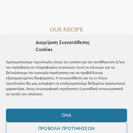
OUR RECIPE
Gifts
Διαχείριση Συγκατάθεσης
Cookies
Μέχρι 30€
Χρησιμοποιούμε τεχνολογίες όπως τα cookies για την αποθήκευση ή/και
Blog
την πρόσβαση σε πληροφορίες συσκευών. Αυτό το κάνουμε για να
βελτιώσουμε την εμπειρία περιήγησης και να προβάλλουμε
Shop the look
εξατομικευμένες διαφημίσεις. Η συγκατάθεση για τις εν λόγω
τεχνολογίες θα μας επιτρέψει να επεξεργαστούμε δεδομένα προσωπικού
χαρακτήρα, όπως συμπεριφορά περιήγησης ή μοναδικά αναγνωριστικά
σε αυτόν τον ιστότοπο.
ΚΑΤΑΣΤΗΜΑ
ΌΛΑ
Σταθά 17, 38221 Βόλος
ΠΡΟΒΟΛΉ ΠΡΟΤΙΜΉΣΕΩΝ