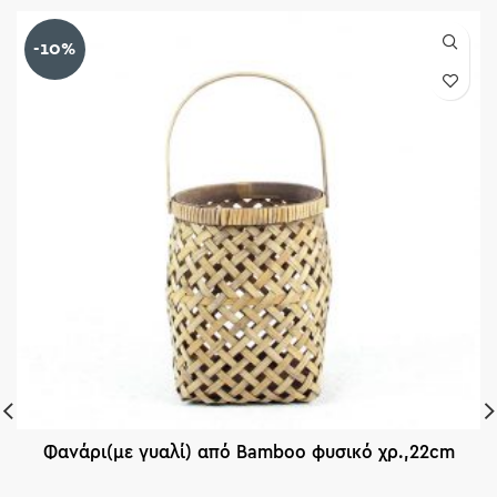
-10%
Φανάρι(με γυαλί) από Bamboo φυσικό χρ.,22cm