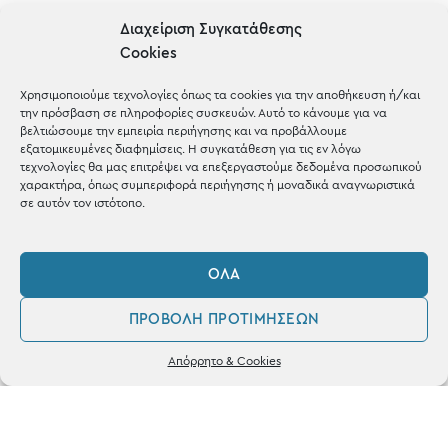
Gifts
Διαχείριση Συγκατάθεσης
Cookies
Μέχρι 30€
Blog
Χρησιμοποιούμε τεχνολογίες όπως τα cookies για την αποθήκευση ή/και
την πρόσβαση σε πληροφορίες συσκευών. Αυτό το κάνουμε για να
Shop the look
βελτιώσουμε την εμπειρία περιήγησης και να προβάλλουμε
εξατομικευμένες διαφημίσεις. Η συγκατάθεση για τις εν λόγω
τεχνολογίες θα μας επιτρέψει να επεξεργαστούμε δεδομένα προσωπικού
χαρακτήρα, όπως συμπεριφορά περιήγησης ή μοναδικά αναγνωριστικά
σε αυτόν τον ιστότοπο.
ΚΑΤΑΣΤΗΜΑ
ΌΛΑ
Σταθά 17, 38221 Βόλος
ΠΡΟΒΟΛΉ ΠΡΟΤΙΜΉΣΕΩΝ
2421 217300
0
Απόρρητο & Cookies
Δευ / Τετ / Σαβ: 09:00 - 15:00
Λογαριασμός
Αγαπημένα
Τριτ / Πεμ / Παρ: 09:00 - 21:00