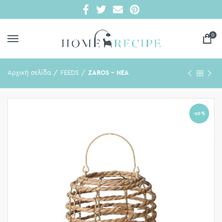
0
Αρχική σελίδα
FEEDS
ZAROS - ΝΕΑ
-10%