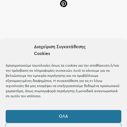
OUR RECIPE
Διαχείριση Συγκατάθεσης
Gifts
Cookies
Μέχρι 30€
Χρησιμοποιούμε τεχνολογίες όπως τα cookies για την αποθήκευση ή/και
την πρόσβαση σε πληροφορίες συσκευών. Αυτό το κάνουμε για να
Blog
βελτιώσουμε την εμπειρία περιήγησης και να προβάλλουμε
εξατομικευμένες διαφημίσεις. Η συγκατάθεση για τις εν λόγω
Shop the look
τεχνολογίες θα μας επιτρέψει να επεξεργαστούμε δεδομένα προσωπικού
χαρακτήρα, όπως συμπεριφορά περιήγησης ή μοναδικά αναγνωριστικά
σε αυτόν τον ιστότοπο.
ΌΛΑ
ΚΑΤΑΣΤΗΜΑ