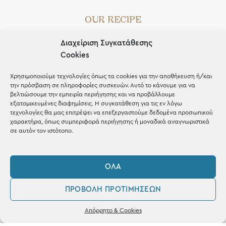
OUR RECIPE
Gifts
Διαχείριση Συγκατάθεσης
Cookies
Μέχρι 30€
Blog
Χρησιμοποιούμε τεχνολογίες όπως τα cookies για την αποθήκευση ή/και
την πρόσβαση σε πληροφορίες συσκευών. Αυτό το κάνουμε για να
Shop the look
βελτιώσουμε την εμπειρία περιήγησης και να προβάλλουμε
εξατομικευμένες διαφημίσεις. Η συγκατάθεση για τις εν λόγω
τεχνολογίες θα μας επιτρέψει να επεξεργαστούμε δεδομένα προσωπικού
χαρακτήρα, όπως συμπεριφορά περιήγησης ή μοναδικά αναγνωριστικά
σε αυτόν τον ιστότοπο.
ΚΑΤΑΣΤΗΜΑ
ΌΛΑ
Σταθά 17, 38221 Βόλος
ΠΡΟΒΟΛΉ ΠΡΟΤΙΜΉΣΕΩΝ
2421 217300
0
Απόρρητο & Cookies
Δευ / Τετ / Σαβ: 09:00 - 15:00
Λογαριασμός
Αγαπημένα