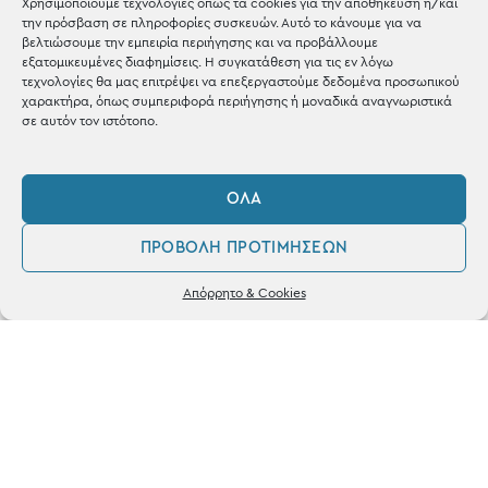
Χρησιμοποιούμε τεχνολογίες όπως τα cookies για την αποθήκευση ή/και
την πρόσβαση σε πληροφορίες συσκευών. Αυτό το κάνουμε για να
Shop the look
βελτιώσουμε την εμπειρία περιήγησης και να προβάλλουμε
εξατομικευμένες διαφημίσεις. Η συγκατάθεση για τις εν λόγω
τεχνολογίες θα μας επιτρέψει να επεξεργαστούμε δεδομένα προσωπικού
χαρακτήρα, όπως συμπεριφορά περιήγησης ή μοναδικά αναγνωριστικά
σε αυτόν τον ιστότοπο.
ΚΑΤΑΣΤΗΜΑ
ΌΛΑ
Σταθά 17, 38221 Βόλος
ΠΡΟΒΟΛΉ ΠΡΟΤΙΜΉΣΕΩΝ
2421 217300
0
Απόρρητο & Cookies
Δευ / Τετ / Σαβ: 09:00 - 15:00
Λογαριασμός
Αγαπημένα
Τριτ / Πεμ / Παρ: 09:00 - 21:00