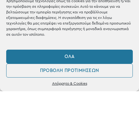
Χρησιμοποιούμε τεχνολογίες όπως τα cookies για την αποθήκευση ή/και
την πρόσβαση σε πληροφορίες συσκευών. Αυτό το κάνουμε για να
Shop the look
βελτιώσουμε την εμπειρία περιήγησης και να προβάλλουμε
εξατομικευμένες διαφημίσεις. Η συγκατάθεση για τις εν λόγω
τεχνολογίες θα μας επιτρέψει να επεξεργαστούμε δεδομένα προσωπικού
χαρακτήρα, όπως συμπεριφορά περιήγησης ή μοναδικά αναγνωριστικά
σε αυτόν τον ιστότοπο.
ΚΑΤΑΣΤΗΜΑ
ΌΛΑ
Σταθά 17, 38221 Βόλος
ΠΡΟΒΟΛΉ ΠΡΟΤΙΜΉΣΕΩΝ
2421 217300
0
Απόρρητο & Cookies
Δευ / Τετ / Σαβ: 09:00 - 15:00
Λογαριασμός
Αγαπημένα
Τριτ / Πεμ / Παρ: 09:00 - 21:00