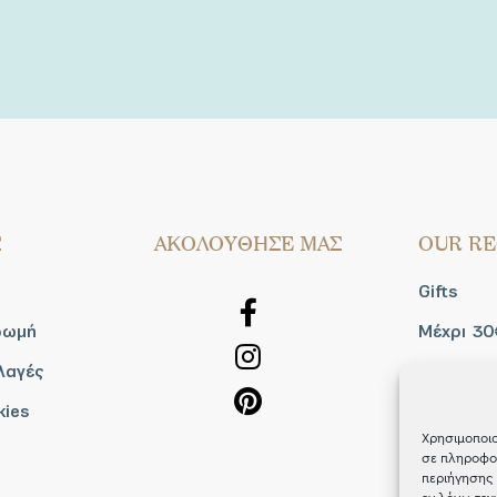
Σ
AΚΟΛΟΥΘΗΣΕ ΜΑΣ
OUR RE
Gifts
ρωμή
Μέχρι 30
λαγές
Blog
kies
Shop the
Χρησιμοποιο
σε πληροφορ
περιήγησης 