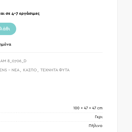
αι σε 4-7 εργάσιμες
λάθι
ημένα
AM 8_0706_D
ENS - ΝΕΑ
,
ΚΑΣΠΟ
,
ΤΕΧΝΗΤΑ ΦΥΤΑ
100 × 47 × 47 cm
Γκρι
Πήλινο