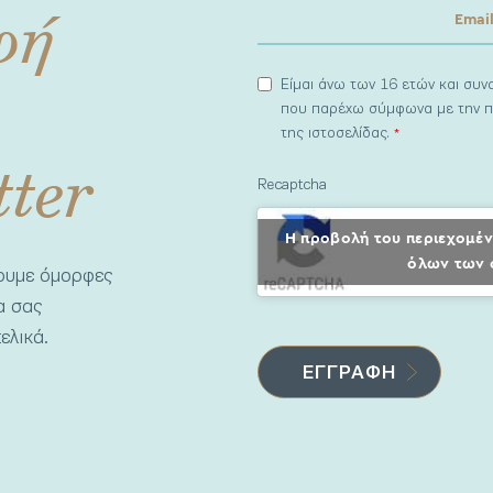
φή
Είμαι άνω των 16 ετών και συ
που παρέχω σύμφωνα με την π
της ιστοσελίδας.
*
tter
Recaptcha
Η προβολή του περιεχομέν
όλων των 
νουμε όμορφες
να σας
ελικά.