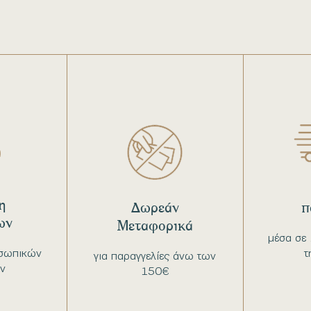
η
Δωρεάν
π
ων
Μεταφορικά
μέσα σε 
σωπικών
τ
για παραγγελίες άνω των
ν
150€