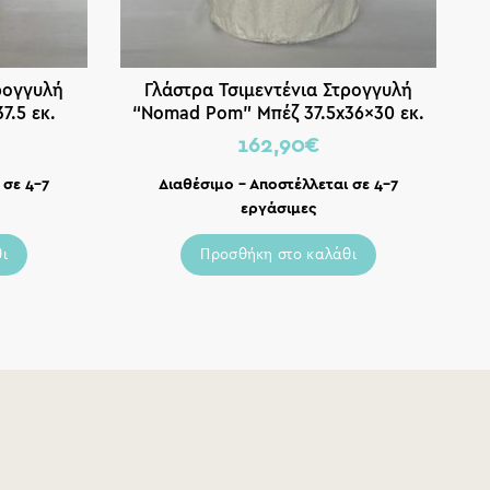
ρογγυλή
Γλάστρα Τσιμεντένια Στρογγυλή
Γ
7.5 εκ.
“Nomad Pom” Μπέζ 37.5x36x30 εκ.
Γ
162,90
€
 σε 4-7
Διαθέσιμο – Αποστέλλεται σε 4-7
εργάσιμες
ι
Προσθήκη στο καλάθι