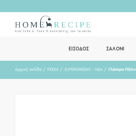
ΕΊΣΟΔΟΣ
ΣΑΛΌΝΙ
Αρχική σελίδα
FEEDS
SUPERGREENS - ΝΕΑ
Γλάστρα Πήλιν