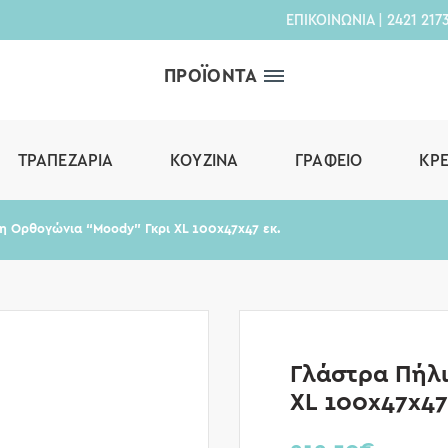
ΕΠΙΚΟΙΝΩΝΙΑ
|
2421 217
ΠΡΟΪΟΝΤΑ
ΤΡΑΠΕΖΑΡΊΑ
ΚΟΥΖΊΝΑ
ΓΡΑΦΕΊΟ
ΚΡ
η Ορθογώνια “Moody” Γκρι XL 100x47x47 εκ.
Γλάστρα Πήλ
XL 100x47x47