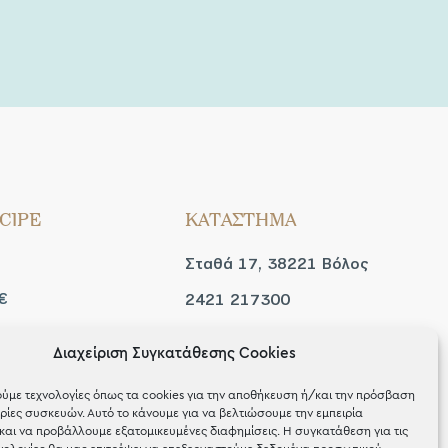
CIPE
ΚΑΤΑΣΤΗΜΑ
Σταθά 17, 38221 Βόλος
€
2421 217300
Δευ / Τετ / Σαβ: 09:00 -
Διαχείριση Συγκατάθεσης Cookies
 look
15:00
ύμε τεχνολογίες όπως τα cookies για την αποθήκευση ή/και την πρόσβαση
Τριτ / Πεμ / Παρ: 09:00 -
ίες συσκευών. Αυτό το κάνουμε για να βελτιώσουμε την εμπειρία
και να προβάλλουμε εξατομικευμένες διαφημίσεις. Η συγκατάθεση για τις
21:00