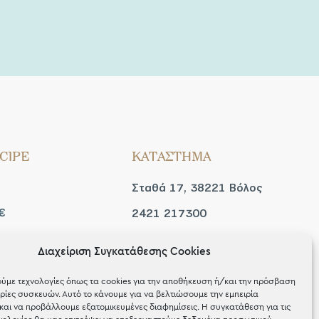
CIPE
ΚΑΤΑΣΤΗΜΑ
Σταθά 17, 38221 Βόλος
€
2421 217300
Δευ / Τετ / Σαβ: 09:00 -
Διαχείριση Συγκατάθεσης Cookies
 look
15:00
ύμε τεχνολογίες όπως τα cookies για την αποθήκευση ή/και την πρόσβαση
Τριτ / Πεμ / Παρ: 09:00 -
ίες συσκευών. Αυτό το κάνουμε για να βελτιώσουμε την εμπειρία
και να προβάλλουμε εξατομικευμένες διαφημίσεις. Η συγκατάθεση για τις
21:00