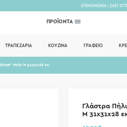
ΕΠΙΚΟΙΝΩΝΙΑ
|
2421 217
ΠΡΟΪΟΝΤΑ
ΤΡΑΠΕΖΑΡΊΑ
ΚΟΥΖΊΝΑ
ΓΡΑΦΕΊΟ
ΚΡ
Stripe” Μπλε M 31x31x28 εκ.
Γλάστρα Πήλι
M 31x31x28 εκ