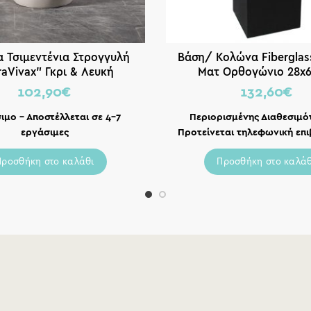
α Τσιμεντένια Στρογγυλή
Βάση/ Κολώνα Fibergla
raVivax” Γκρι & Λευκή
Ματ Ορθογώνιο 28x
40x40x40εκ.
102,90
€
132,60
€
ιμο – Αποστέλλεται σε 4-7
Περιορισμένης Διαθεσιμό
εργάσιμες
Προτείνεται τηλεφωνική επ
Προσθήκη στο καλάθι
Προσθήκη στο καλάθ