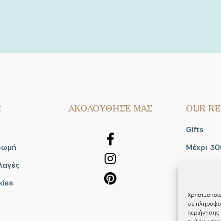
Σ
AΚΟΛΟΥΘΗΣΕ ΜΑΣ
OUR RE
Gifts
ρωμή
Μέχρι 30
λαγές
Blog
kies
Shop the
Χρησιμοποιο
σε πληροφορ
περιήγησης 