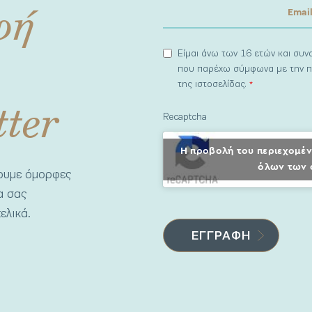
φή
Είμαι άνω των 16 ετών και συ
που παρέχω σύμφωνα με την π
της ιστοσελίδας.
*
tter
Recaptcha
Η προβολή του περιεχομέν
όλων των 
νουμε όμορφες
να σας
ελικά.