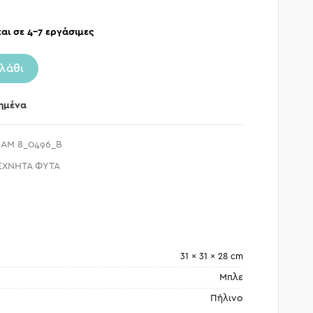
αι σε 4-7 εργάσιμες
λάθι
ημένα
AM 8_0496_B
ΕΧΝΗΤΑ ΦΥΤΑ
31 × 31 × 28 cm
Μπλε
Πήλινο