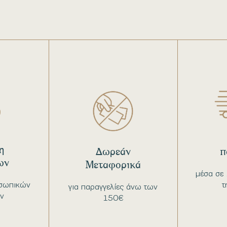
η
Δωρεάν
π
ων
Μεταφορικά
μέσα σε 
σωπικών
τ
για παραγγελίες άνω των
ν
150€