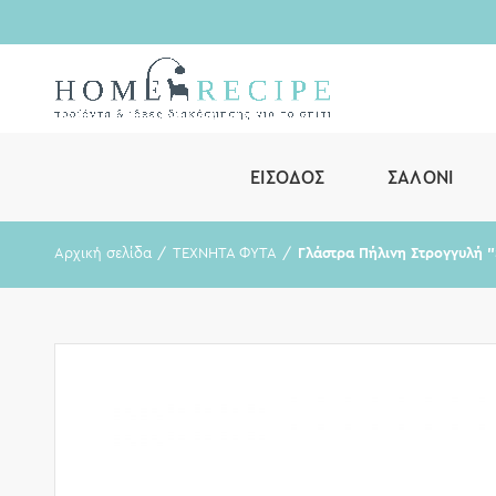
ΕΊΣΟΔΟΣ
ΣΑΛΌΝΙ
Αρχική σελίδα
ΤΕΧΝΗΤΑ ΦΥΤΑ
Γλάστρα Πήλινη Στρογγυλή ”