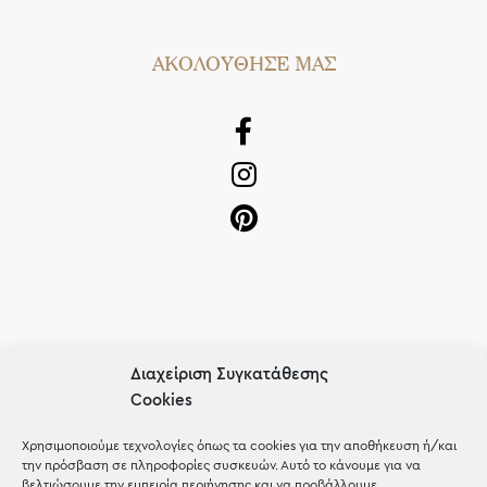
AΚΟΛΟΥΘΗΣΕ ΜΑΣ
OUR RECIPE
Διαχείριση Συγκατάθεσης
Cookies
Gifts
Μέχρι 30€
Χρησιμοποιούμε τεχνολογίες όπως τα cookies για την αποθήκευση ή/και
την πρόσβαση σε πληροφορίες συσκευών. Αυτό το κάνουμε για να
βελτιώσουμε την εμπειρία περιήγησης και να προβάλλουμε