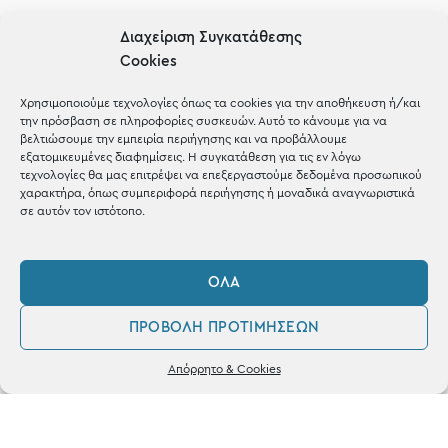
Gifts
Διαχείριση Συγκατάθεσης
Cookies
Μέχρι 30€
Blog
Χρησιμοποιούμε τεχνολογίες όπως τα cookies για την αποθήκευση ή/και
την πρόσβαση σε πληροφορίες συσκευών. Αυτό το κάνουμε για να
Shop the look
βελτιώσουμε την εμπειρία περιήγησης και να προβάλλουμε
εξατομικευμένες διαφημίσεις. Η συγκατάθεση για τις εν λόγω
τεχνολογίες θα μας επιτρέψει να επεξεργαστούμε δεδομένα προσωπικού
χαρακτήρα, όπως συμπεριφορά περιήγησης ή μοναδικά αναγνωριστικά
σε αυτόν τον ιστότοπο.
ΚΑΤΑΣΤΗΜΑ
ΌΛΑ
Σταθά 17, 38221 Βόλος
ΠΡΟΒΟΛΉ ΠΡΟΤΙΜΉΣΕΩΝ
2421 217300
0
Απόρρητο & Cookies
Δευ / Τετ / Σαβ: 09:00 - 15:00
Λογαριασμός
Αγαπημένα
Τριτ / Πεμ / Παρ: 09:00 - 21:00