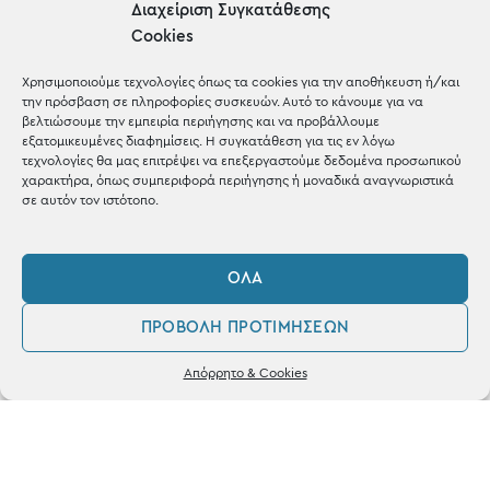
Gifts
Διαχείριση Συγκατάθεσης
Cookies
Μέχρι 30€
Blog
Χρησιμοποιούμε τεχνολογίες όπως τα cookies για την αποθήκευση ή/και
την πρόσβαση σε πληροφορίες συσκευών. Αυτό το κάνουμε για να
Shop the look
βελτιώσουμε την εμπειρία περιήγησης και να προβάλλουμε
εξατομικευμένες διαφημίσεις. Η συγκατάθεση για τις εν λόγω
τεχνολογίες θα μας επιτρέψει να επεξεργαστούμε δεδομένα προσωπικού
χαρακτήρα, όπως συμπεριφορά περιήγησης ή μοναδικά αναγνωριστικά
σε αυτόν τον ιστότοπο.
ΚΑΤΑΣΤΗΜΑ
ΌΛΑ
Σταθά 17, 38221 Βόλος
ΠΡΟΒΟΛΉ ΠΡΟΤΙΜΉΣΕΩΝ
2421 217300
0
Απόρρητο & Cookies
Δευ / Τετ / Σαβ: 09:00 - 15:00
Λογαριασμός
Αγαπημένα
Τριτ / Πεμ / Παρ: 09:00 - 21:00