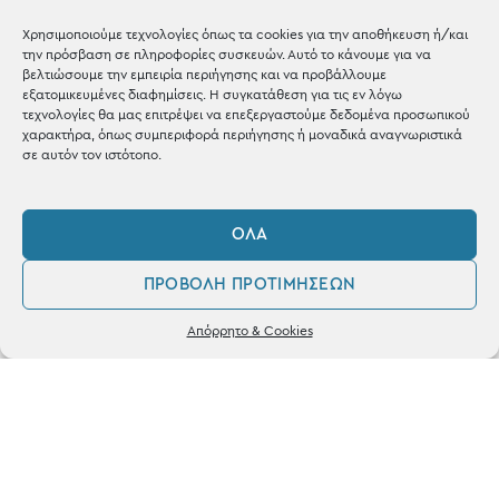
Blog
Χρησιμοποιούμε τεχνολογίες όπως τα cookies για την αποθήκευση ή/και
την πρόσβαση σε πληροφορίες συσκευών. Αυτό το κάνουμε για να
Shop the look
βελτιώσουμε την εμπειρία περιήγησης και να προβάλλουμε
εξατομικευμένες διαφημίσεις. Η συγκατάθεση για τις εν λόγω
τεχνολογίες θα μας επιτρέψει να επεξεργαστούμε δεδομένα προσωπικού
χαρακτήρα, όπως συμπεριφορά περιήγησης ή μοναδικά αναγνωριστικά
σε αυτόν τον ιστότοπο.
ΚΑΤΑΣΤΗΜΑ
ΌΛΑ
Σταθά 17, 38221 Βόλος
ΠΡΟΒΟΛΉ ΠΡΟΤΙΜΉΣΕΩΝ
2421 217300
0
Απόρρητο & Cookies
Δευ / Τετ / Σαβ: 09:00 - 15:00
Λογαριασμός
Αγαπημένα
Τριτ / Πεμ / Παρ: 09:00 - 21:00