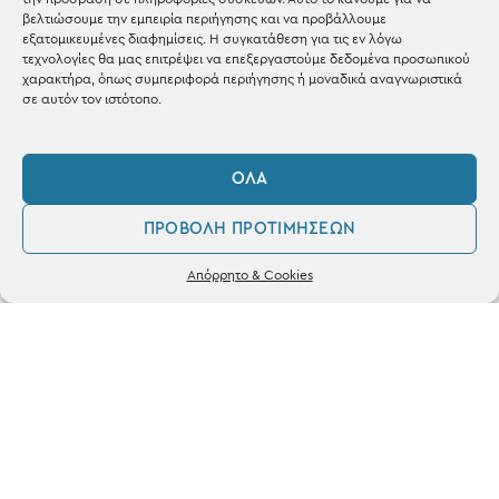
Shop the look
βελτιώσουμε την εμπειρία περιήγησης και να προβάλλουμε
εξατομικευμένες διαφημίσεις. Η συγκατάθεση για τις εν λόγω
τεχνολογίες θα μας επιτρέψει να επεξεργαστούμε δεδομένα προσωπικού
χαρακτήρα, όπως συμπεριφορά περιήγησης ή μοναδικά αναγνωριστικά
σε αυτόν τον ιστότοπο.
ΚΑΤΑΣΤΗΜΑ
ΌΛΑ
Σταθά 17, 38221 Βόλος
ΠΡΟΒΟΛΉ ΠΡΟΤΙΜΉΣΕΩΝ
2421 217300
0
Απόρρητο & Cookies
Δευ / Τετ / Σαβ: 09:00 - 15:00
Λογαριασμός
Αγαπημένα
Τριτ / Πεμ / Παρ: 09:00 - 21:00
Powered by
frenzy.gr